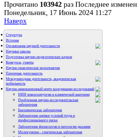
Прочитано
103942
раз
Последнее измене
Понедельник, 17 Июнь 2024 11:27
Наверх
Структура
История
Организация научной деятельности
Научные школы
Подготовка научно-педагогических кадров
Конкурсы, гранты
Научно-практические мероприятия
Патентная деятельность
Международная деятельность, академическая
мобильность
Научно-инновационный центр координации исследований
НИИ микрохирургии и клинической анатомии
Проблемная научно-исследовательская
лаборатория
Биохимическая лаборатория
Лаборатория оценки условий труда и
профессионального риска
Лаборатория физиологии и патологии дыхания
Молекулярно - генетическая лаборатория