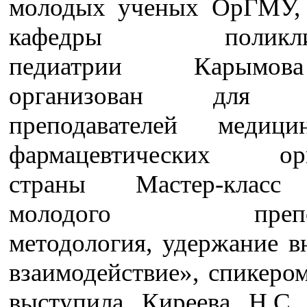
молодых ученых ОрГМУ, 
кафедры поликлин
педиатрии Карымо
организован для 
преподавателей медиц
фармацевтических орг
страны Мастер-клас
молодого препода
методология, удержание в
взаимодействие», спикеро
выступила Киреева Н.С.