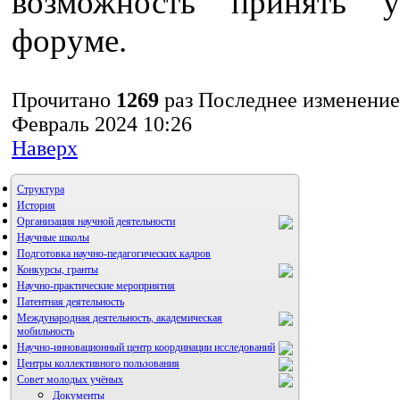
возможность принять у
форуме.
Прочитано
1269
раз
Последнее изменение
Февраль 2024 10:26
Наверх
Структура
История
Организация научной деятельности
Научные школы
Подготовка научно-педагогических кадров
Конкурсы, гранты
Научно-практические мероприятия
Патентная деятельность
Международная деятельность, академическая
мобильность
Научно-инновационный центр координации исследований
Центры коллективного пользования
НИИ микрохирургии и клинической анатомии
Совет молодых учёных
Документы