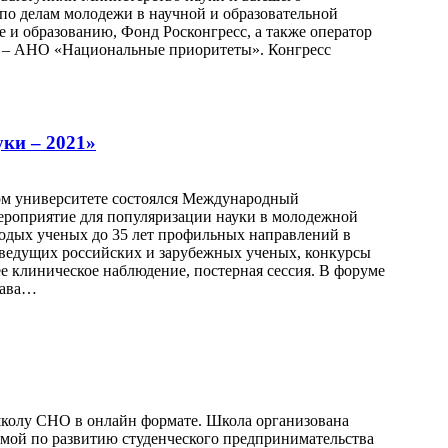
по делам молодежи в научной и образовательной
 и образованию, Фонд Росконгресс, а также оператор
и – АНО «Национальные приоритеты». Конгресс
ки – 2021»
ком университете состоялся Международный
ероприятие для популяризации науки в молодежной
лодых ученых до 35 лет профильных направлений в
 ведущих российских и зарубежных ученых, конкурсы
е клиническое наблюдение, постерная сессия. В форуме
рава…
колу СНО в онлайн формате. Школа организована
ой по развитию студенческого предпринимательства