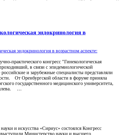
екологическая эндокринология в
аучно-практического конгресс "Гинекологическая
 проходивший, в связи с эпидемиологической
е российские и зарубежные специалисты представляли
ости. От Оренбургской области в форуме приняла
ргского государственного медицинского университета,
Комлева. …
 науки и искусства «Сириус» состоялся Конгресс
 выступили Министерство науки и высшего