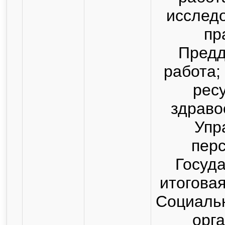
исслед
пр
Пред
работа;
рес
здраво
Упр
пер
Госуд
итоговая
Социальн
орг