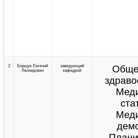
2
Борщук Евгений
заведующий
Обще
Леонидович
кафедрой
здраво
Мед
ста
Мед
дем
Плани