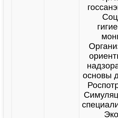
госсан
Соц
гиги
мон
Органи
ориент
надзор
основы 
Роспот
Симуляц
специал
Эк