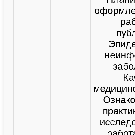
оформле
раб
пуб
Эпид
неинф
забо
Ка
медицин
Ознак
практи
исслед
работ