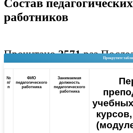
Состав педагогических
работников
Прочитано
2571
раз
После
Прокрутите табли
изменение Пятница, 05 Ию
14:41
№
ФИО
Занимаемая
Пе
п/
педагогического
должность
п
работника
педагогического
Наверх
препо
работника
учебных
курсов
(модуле
Россия, 460000, г. Оренбург, ул.
Контакты
Советская, 6