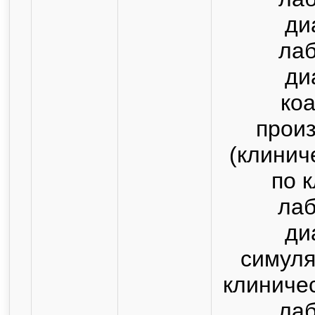
ди
ла
ди
коа
прои
(клинич
по 
ла
ди
симуля
клиниче
ла