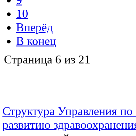
10
Вперёд
В конец
Страница 6 из 21
г. Оренбург, Шарлыкское
Схема проезда
Телефон: 8 (3532) 50–06–11
Факс: 
шоссе 5, 2 этаж, каб. 230
Структура Управления п
развитию здравоохранени