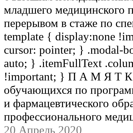
младшего медицинского п
перерывом в стаже по спе
template { display:none !im
cursor: pointer; } .modal-b
auto; } .itemFullText .colu
!important; } П А М Я Т 
обучающихся по програм
и фармацевтического обра
профессионального меди
20 Апрель 2020