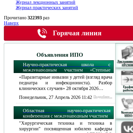
Журнал лекционных занятий
Журнал практических занятий
Прочитано
322393
раз
Наверх
Горячая линия
Объявления ИПО
Дистанцио
Научно-практическая школа с
обучен
международным участием «Степные
огни»:
«Паразитарные инвазии у детей (взгляд врача
педиатра и инфекциониста). Разбор
Графи
клинических случаев» 28 октября 2026…
работ
Понедельник, 27 Апрель 2026 11:42
Подробнее...
Областная научно-практическая
Контак
конференция с международным участием
ИПО
"Хирургическая техника и техника в
хирургии" посвященная юбилею кафедры