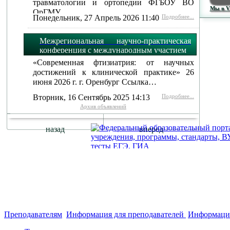
травматологии и ортопедии ФГБОУ ВО
Мы в 
ОрГМУ…
Понедельник, 27 Апрель 2026 11:40
Подробнее...
Межрегиональная научно-практическая
конференция с международным участием
«Современная фтизиатрия: от научных
достижений к клинической практике» 26
июня 2026 г. г. Оренбург Ссылка…
Вторник, 16 Сентябрь 2025 14:13
Подробнее...
Архив объявлений
назад
вперед
г. Оренбург, Шарлыкское шоссе 5, 2
Схема проезда
Телефон: 8
этаж, каб. 230
Преподавателям
Информация для преподавателей
Информация