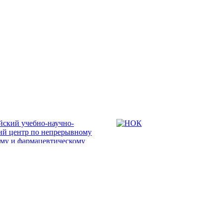
ipo@orgma.ru
Реквизиты