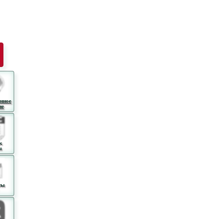
нное
ие
к
ы
ты