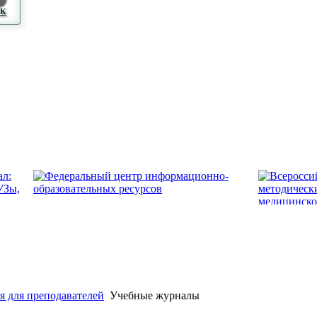
VK
 (3532) 50–06–11
Факс: (3532) 50-06-20
https://ipo.orgma.ru
 для преподавателей
Учебные журналы