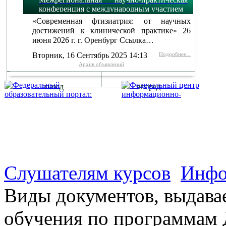
конференция с международным участием
«Современная фтизиатрия: от научных
достижений к клинической практике» 26
июня 2026 г. г. Оренбург Ссылка…
Вторник, 16 Сентябрь 2025 14:13
Подробнее...
Архив объявлений
назад
вперед
г. Оренбург, Шарлыкское
Схема проезда
Телефон: 8 (3532) 50–06–11
Факс: 
шоссе 5, 2 этаж, каб. 230
Слушателям курсов
Инфо
Виды документов, выдава
обучения по программам