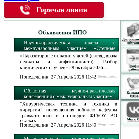
Горячая линия
Объявления ИПО
Дистанцио
Научно-практическая школа с
обучен
международным участием «Степные
огни»:
«Паразитарные инвазии у детей (взгляд врача
педиатра и инфекциониста). Разбор
Графи
клинических случаев» 28 октября 2026…
работ
Понедельник, 27 Апрель 2026 11:42
Подробнее...
Областная научно-практическая
Контак
конференция с международным участием
ИПО
"Хирургическая техника и техника в
хирургии" посвященная юбилею кафедры
травматологии и ортопедии ФГБОУ ВО
Мы в 
ОрГМУ…
Понедельник, 27 Апрель 2026 11:40
Подробнее...
Межрегиональная научно-практическая