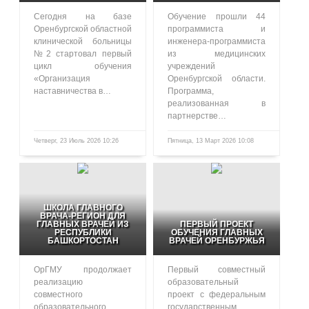
Сегодня на базе
Обучение прошли 44
Оренбургской областной
программиста и
клинической больницы
инженера-программиста
№2 стартовал первый
из медицинских
цикл обучения
учреждений
«Организация
Оренбургской области.
наставничества в…
Программа,
реализованная в
партнерстве…
Четверг, 23 Июль 2026 10:26
Пятница, 13 Март 2026 10:08
102
461
ШКОЛА ГЛАВНОГО
ВРАЧА-РЕГИОН ДЛЯ
ГЛАВНЫХ ВРАЧЕЙ ИЗ
ПЕРВЫЙ ПРОЕКТ
РЕСПУБЛИКИ
ОБУЧЕНИЯ ГЛАВНЫХ
БАШКОРТОСТАН
ВРАЧЕЙ ОРЕНБУРЖЬЯ
ОрГМУ продолжает
Первый совместный
реализацию
образовательный
совместного
проект с федеральным
образовательного
государственным