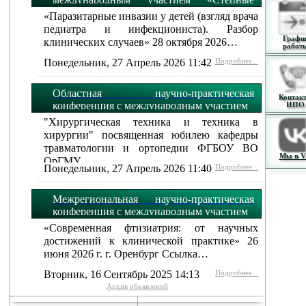
огни»:
«Паразитарные инвазии у детей (взгляд врача
педиатра и инфекциониста). Разбор
Графи
клинических случаев» 28 октября 2026…
работ
Понедельник, 27 Апрель 2026 11:42
Подробнее...
Областная научно-практическая
Контак
конференция с международным участием
ИПО
"Хирургическая техника и техника в
хирургии" посвященная юбилею кафедры
травматологии и ортопедии ФГБОУ ВО
Мы в 
ОрГМУ…
Понедельник, 27 Апрель 2026 11:40
Подробнее...
Межрегиональная научно-практическая
конференция с международным участием
«Современная фтизиатрия: от научных
достижений к клинической практике» 26
июня 2026 г. г. Оренбург Ссылка…
Вторник, 16 Сентябрь 2025 14:13
Подробнее...
Архив объявлений