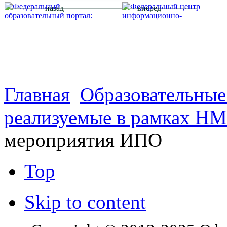
назад
вперед
г. Оренбург, Шарлыкское
Схема проезда
Телефон: 8 (3532) 50–06–11
Факс: 
шоссе 5, 2 этаж, каб. 230
Главная
Образовательны
реализуемые в рамках Н
мероприятия ИПО
Top
Skip to content