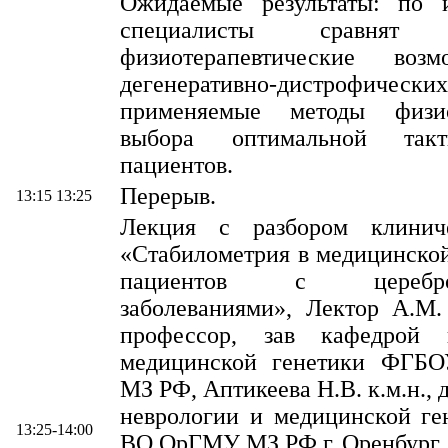
Ожидаемые результаты: по 
специалисты сравнят 
физиотерапевтические воз
дегенеративно-дистрофичес
применяемые методы физи
выбора оптимальной так
пациентов.
Перерыв.
13:15 13:25
Лекция с разбором клиниче
«Стабилометрия в медицинско
пациентов с церебров
заболеваниями», Лектор А.М. 
профессор, зав кафедрой 
медицинской генетики ФГ
МЗ РФ, Аптикеева Н.В. к.м.н.,
неврологии и медицинской г
13:25-14:00
ВО ОрГМУ МЗ РФ г. Оренбург.