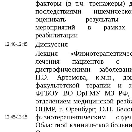
факторы (в т.ч. тренажеры) 
последствиями ишемическо
оценивать результаты 
мероприятий в рамках 
реабилитации
Дискуссия
12:40-12:45
Лекция «Физиотерапевтич
лечения пациентов с де
дистрофическими заболеван
Н.Э. Артемова, к.м.н., до
факультетской терапии и э
ФГБОУ ВО ОрГМУ МЗ РФ, з
отделением медицинской реаб
ОЦМР, г. Оренбург; О.Н. Бело
физиотерапевтическим отд
12:45-13:15
Областной клинической больни