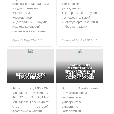
проекта с федеральным
бюджетным
государственным
учреждением
бюджетным
«Центральный научно-
учреждением
исследовательский
«Центральный научно-
институт организации и
исследовательский
информатизации…
институт организации…
Среда, 04 Март 2026 17:18
Пятница, 03 Октябрь 2025 21:27
485
1057
ЗАВЕРШИЛИ
МАСШТАБНЫЙ
ПРОЕКТ ОБУЧЕНИЯ
ШКОЛА ГЛАВНОГО
СПЕЦИАЛИСТОВ
ВРАЧА-РЕГИОН
СКОРОЙ ПОМОЩИ
ФГБУ «ЦНИИОИЗ»
В Оренбургском
Минздрава России и
государственном
ФГБОУ ВО ОрГМУ
медицинском
Минздрава России дают
университете
старт сетевой
завершился
программе обучения…
комплексный