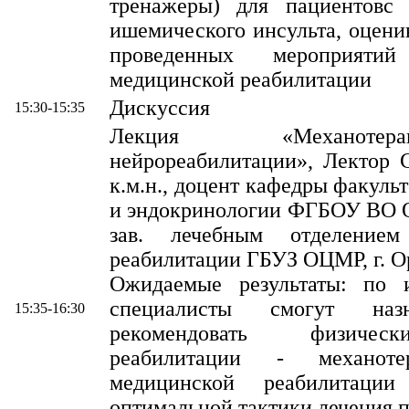
тренажеры) для пациентовс 
ишемического инсульта, оценив
проведенных мероприят
медицинской реабилитации
Дискуссия
15:30-15:35
Лекция «Механот
нейрореабилитации», Лектор 
к.м.н., доцент кафедры факуль
и эндокринологии ФГБОУ ВО
зав. лечебным отделением
реабилитации ГБУЗ ОЦМР, г. О
Ожидаемые результаты: по 
специалисты смогут наз
15:35-16:30
рекомендовать физиче
реабилитации - механот
медицинской реабилитаци
оптимальной тактики лечения п