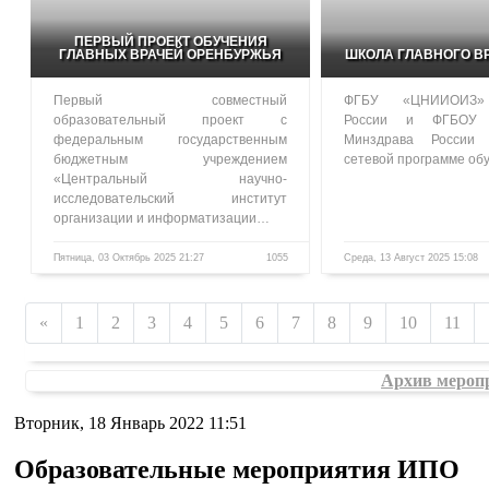
ПЕРВЫЙ ПРОЕКТ ОБУЧЕНИЯ
ГЛАВНЫХ ВРАЧЕЙ ОРЕНБУРЖЬЯ
ШКОЛА ГЛАВНОГО В
Первый совместный
ФГБУ «ЦНИИОИЗ»
образовательный проект с
России и ФГБОУ
федеральным государственным
Минздрава России
бюджетным учреждением
сетевой программе о
«Центральный научно-
исследовательский институт
организации и информатизации…
Пятница, 03 Октябрь 2025 21:27
1055
Среда, 13 Август 2025 15:08
«
1
2
3
4
5
6
7
8
9
10
11
Архив мероп
Вторник, 18 Январь 2022 11:51
Образовательные мероприятия ИПО