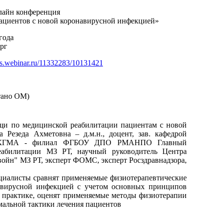
лайн конференция
ациентов с новой коронавирусной инфекцией»
года
ург
nts.webinar.ru/11332283/10131421
тано ОМ)
и по медицинской реабилитации пациентам с новой
 Резеда Ахметовна – д.м.н., доцент, зав. кафедрой
ны КГМА - филиал ФГБОУ ДПО РМАНПО Главный
еабилитации МЗ РТ, научный руководитель Центра
войн" МЗ РТ, эксперт ФОМС, эксперт Росздравнадзора,
циалисты сравнят применяемые физиотерапевтические
авирусной инфекцией с учетом основных принципов
 практике, оценят применяемые методы физиотерапии
мальной тактики лечения пациентов