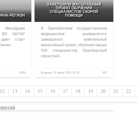
ЗАВЕРШИЛИ МАСШТАБНЫЙ
ПРОЕКТ ОБУЧЕНИЯ
СПЕЦИАЛИСТОВ СКОРОЙ
РАЧА-РЕГИОН
ПОМОЩИ
 Минздрава
В Оренбургском государственном
 ВО ОрГМУ
медицинском университете
 дают старт
завершился комплексный
бучения…
масштабный проект обучения свыше
550 специалистов Оренбургской
областной…
1609
Вторник, 15 Июль 2025 14:29
857
12
13
14
15
16
17
18
19
20
21
22
риятий