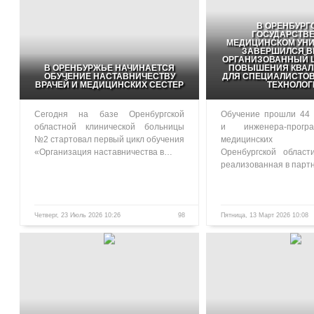
В ОРЕНБУРГ
ГОСУДАРСТВ
МЕДИЦИНСКОМ УНИ
ЗАВЕРШИЛСЯ В
ОРГАНИЗОВАННЫЙ Ц
В ОРЕНБУРЖЬЕ НАЧИНАЕТСЯ
ПОВЫШЕНИЯ КВА
ОБУЧЕНИЕ НАСТАВНИЧЕСТВУ
ДЛЯ СПЕЦИАЛИСТО
ВРАЧЕЙ И МЕДИЦИНСКИХ СЕСТЕР
ТЕХНОЛОГ
Сегодня на базе Оренбургской
Обучение прошли 44 
областной клинической больницы
и инженера-прогр
№2 стартовал первый цикл обучения
медицинских у
«Организация наставничества в…
Оренбургской област
реализованная в парт
Четверг, 23 Июль 2026 10:26
98
Пятница, 13 Март 2026 10:08