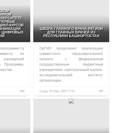
СКОМ
ЕННОМ
ВЕРСИТЕТЕ
ПЕРВЫЕ
ИКЛ КУРСОВ
ЛИФИКАЦИИ
ШКОЛА ГЛАВНОГО ВРАЧА-РЕГИОН
В ЦИФРОВЫХ
ДЛЯ ГЛАВНЫХ ВРАЧЕЙ ИЗ
ИЙ
РЕСПУБЛИКИ БАШКОРТОСТАН
программиста
ОрГМУ продолжает реализацию
аммиста из
совместного образовательного
чреждений
проекта с федеральным
и. Программа,
государственным бюджетным
нерстве…
учреждением «Центральный научно-
исследовательский институт
организации…
460
Среда, 04 Март 2026 17:18
485