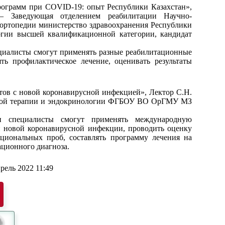
ограмм при COVID-19: опыт Республики Казахстан»,
– Заведующая отделением реабилитации Научно-
 ортопедии министерство здравоохранения Республики
огии высшей квалификационной категории, кандидат
циалисты смогут применять разные реабилитационные
ь профилактическое лечение, оценивать результаты
ов с новой коронавирусной инфекцией», Лектор С.Н.
тской терапии и эндокринологии ФГБОУ ВО ОрГМУ МЗ
и специалисты смогут применять международную
 новой коронавирусной инфекции, проводить оценку
циональных проб, составлять программу лечения на
ационного диагноза.
рель 2022 11:49