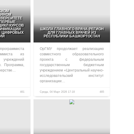
СКОМ
ЕННОМ
ВЕРСИТЕТЕ
ПЕРВЫЕ
ИКЛ КУРСОВ
ЛИФИКАЦИИ
ШКОЛА ГЛАВНОГО ВРАЧА-РЕГИОН
В ЦИФРОВЫХ
ДЛЯ ГЛАВНЫХ ВРАЧЕЙ ИЗ
ИЙ
РЕСПУБЛИКИ БАШКОРТОСТАН
программиста
ОрГМУ продолжает реализацию
аммиста из
совместного образовательного
чреждений
проекта с федеральным
и. Программа,
государственным бюджетным
нерстве…
учреждением «Центральный научно-
исследовательский институт
организации…
461
Среда, 04 Март 2026 17:18
485