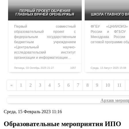
ПЕРВЫЙ ПРОЕКТ ОБУЧЕНИЯ
ГЛАВНЫХ ВРАЧЕЙ ОРЕНБУРЖЬЯ
ШКОЛА ГЛАВНОГО В
Первый совместный
ФГБУ «ЦНИИОИЗ»
образовательный проект с
России и ФГБОУ
федеральным государственным
Минздрава России
бюджетным учреждением
сетевой программе о
«Центральный научно-
исследовательский институт
организации и информатизации…
Пятница, 03 Октябрь 2025 21:27
1057
Среда, 13 Август 2025 15:08
«
1
2
3
4
5
6
7
8
9
10
11
Архив мероп
Среда, 15 Февраль 2023 11:16
Образовательные мероприятия ИПО