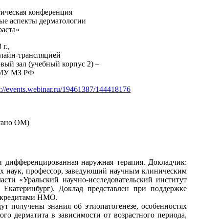
тическая конференция
ные аспекты дерматологии
раста»
 г.,
лайн-трансляцией
товый зал (учебный корпус 2) –
МУ МЗ РФ
s://events.webinar.ru/19461387/144418176
тано ОМ)
и дифференцированная наружная терапия. Докладчик:
х наук, профессор, заведующий научным клиническим
асти «Уральский научно-исследовательский институт
 Екатеринбург). Доклад представлен при поддержке
н кредитами НМО.
ут получены знания об этиопатогенезе, особенностях
ого дерматита в зависимости от возрастного периода,