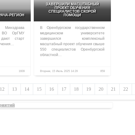
ЗАВЕРШИЛИ МАСШТАБНЫЙ
ПРОЕКТ ОБУЧЕНИЯ
СПЕЦИАЛИСТОВ СКОРОЙ
РАЧА-РЕГИОН
ПОМОЩИ
 Минздрава
В Оренбургском государственном
 ВО ОрГМУ
медицинском университете
 дают старт
завершился комплексный
бучения…
масштабный проект обучения свыше
550 специалистов Оренбургской
областной…
1609
Вторник, 15 Июль 2025 14:29
859
12
13
14
15
16
17
18
19
20
21
22
риятий