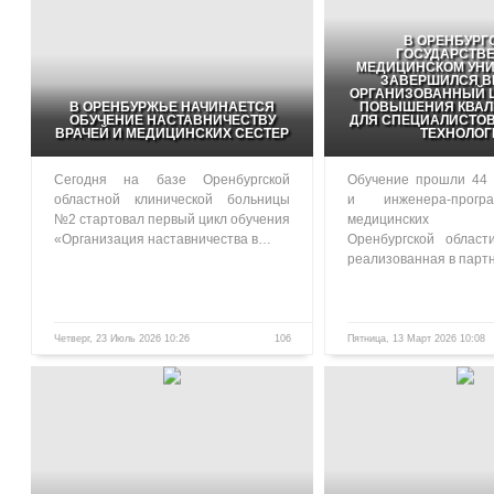
В ОРЕНБУРГ
ГОСУДАРСТВ
МЕДИЦИНСКОМ УНИ
ЗАВЕРШИЛСЯ В
ОРГАНИЗОВАННЫЙ Ц
В ОРЕНБУРЖЬЕ НАЧИНАЕТСЯ
ПОВЫШЕНИЯ КВА
ОБУЧЕНИЕ НАСТАВНИЧЕСТВУ
ДЛЯ СПЕЦИАЛИСТО
ВРАЧЕЙ И МЕДИЦИНСКИХ СЕСТЕР
ТЕХНОЛОГ
Сегодня на базе Оренбургской
Обучение прошли 44 
областной клинической больницы
и инженера-прогр
№2 стартовал первый цикл обучения
медицинских у
«Организация наставничества в…
Оренбургской област
реализованная в парт
Четверг, 23 Июль 2026 10:26
106
Пятница, 13 Март 2026 10:08