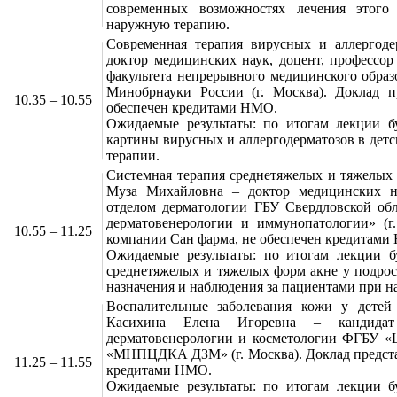
современных возможностях лечения этого
наружную терапию.
Современная терапия вирусных и аллергоде
доктор медицинских наук, доцент, профессор
факультета непрерывного медицинского обр
Минобрнауки России (г. Москва). Доклад 
10.35 – 10.55
обеспечен кредитами НМО.
Ожидаемые результаты: по итогам лекции б
картины вирусных и аллергодерматозов в детс
терапии.
Системная терапия среднетяжелых и тяжелых 
Муза Михайловна – доктор медицинских н
отделом дерматологии ГБУ Свердловской обл
дерматовенерологии и иммунопатологии» (г.
10.55 – 11.25
компании Сан фарма, не обеспечен кредитами
Ожидаемые результаты: по итогам лекции б
среднетяжелых и тяжелых форм акне у подрост
назначения и наблюдения за пациентами при н
Воспалительные заболевания кожи у детей 
Касихина Елена Игоревна – кандидат
дерматовенерологии и косметологии ФГБУ «
«МНПЦДКА ДЗМ» (г. Москва). Доклад предста
11.25 – 11.55
кредитами НМО.
Ожидаемые результаты: по итогам лекции б