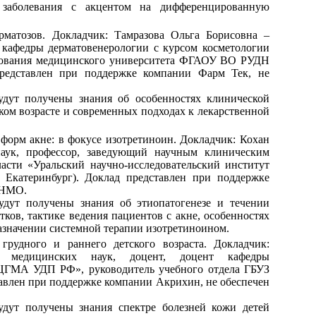
 заболевания с акцентом на дифференцированную
рматозов. Докладчик: Тамразова Ольга Борисовна –
 кафедры дерматовенерологии с курсом косметологии
азования медицинского университета ФГАОУ ВО РУДН
представлен при поддержке компании Фарм Тек, не
удут получены знания об особенностях клинической
ком возрасте и современных подходах к лекарственной
форм акне: в фокусе изотретиноин. Докладчик: Кохан
аук, профессор, заведующий научным клиническим
асти «Уральский научно-исследовательский институт
 Екатеринбург). Доклад представлен при поддержке
 НМО.
удут получены знания об этиопатогенезе и течении
ков, тактике ведения пациентов с акне, особенностях
азначении системной терапии изотретиноином.
грудного и раннего детского возраста. Докладчик:
 медицинских наук, доцент, доцент кафедры
ЦГМА УДП РФ», руководитель учебного отдела ГБУЗ
влен при поддержке компании Акрихин, не обеспечен
удут получены знания спектре болезней кожи детей