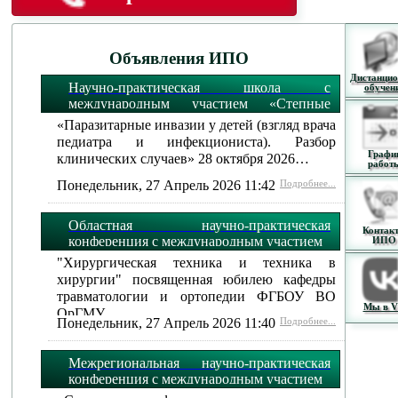
Объявления ИПО
Дистанцио
Научно-практическая школа с
обучен
международным участием «Степные
огни»:
«Паразитарные инвазии у детей (взгляд врача
педиатра и инфекциониста). Разбор
Графи
клинических случаев» 28 октября 2026…
работ
Понедельник, 27 Апрель 2026 11:42
Подробнее...
Областная научно-практическая
Контак
конференция с международным участием
ИПО
"Хирургическая техника и техника в
хирургии" посвященная юбилею кафедры
травматологии и ортопедии ФГБОУ ВО
Мы в 
ОрГМУ…
Понедельник, 27 Апрель 2026 11:40
Подробнее...
Межрегиональная научно-практическая
конференция с международным участием