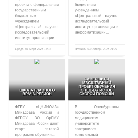
проекта с федеральным
бюджетным
государственным
учреждением
бюджетным
«Центральный научно-
учреждением
исследовательский
«Центральный научно-
институт организации и
исследовательский
информатизации…
институт организации…
Среда, 04 Март 2026 17:18
Пятница, 03 Октябрь 2025 21:27
483
1054
ЗАВЕРШИЛИ
МАСШТАБНЫЙ
ПРОЕКТ ОБУЧЕНИЯ
ШКОЛА ГЛАВНОГО
СПЕЦИАЛИСТОВ
ВРАЧА-РЕГИОН
СКОРОЙ ПОМОЩИ
ФГБУ «ЦНИИОИЗ»
В Оренбургском
Минздрава России и
государственном
ФГБОУ ВО ОрГМУ
медицинском
Минздрава России дают
университете
старт сетевой
завершился
программе обучения…
комплексный