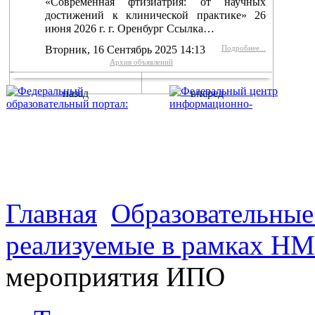
«Современная фтизиатрия: от научных
достижений к клинической практике» 26
июня 2026 г. г. Оренбург Ссылка…
Вторник, 16 Сентябрь 2025 14:13
Подробнее...
Архив объявлений
назад
вперед
г. Оренбург, Шарлыкское
Схема проезда
Телефон: 8 (3532) 50–06–11
Факс: 
шоссе 5, 2 этаж, каб. 230
Главная
Образовательны
реализуемые в рамках Н
мероприятия ИПО