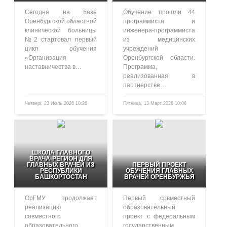
Сегодня на базе
Обучение прошли 44
Оренбургской областной
программиста и
клинической больницы
инженера-программиста
№2 стартовал первый
из медицинских
цикл обучения
учреждений
«Организация
Оренбургской области.
наставничества в…
Программа,
реализованная в
партнерстве…
Четверг, 23 Июль 2026 10:26
Пятница, 13 Март 2026 10:08
97
460
ШКОЛА ГЛАВНОГО
ВРАЧА-РЕГИОН ДЛЯ
ГЛАВНЫХ ВРАЧЕЙ ИЗ
ПЕРВЫЙ ПРОЕКТ
РЕСПУБЛИКИ
ОБУЧЕНИЯ ГЛАВНЫХ
БАШКОРТОСТАН
ВРАЧЕЙ ОРЕНБУРЖЬЯ
ОрГМУ продолжает
Первый совместный
реализацию
образовательный
совместного
проект с федеральным
образовательного
государственным