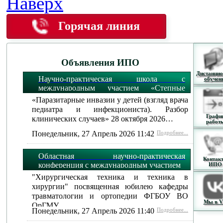
Наверх
Горячая линия
Объявления ИПО
Дистанцио
Научно-практическая школа с
обучен
международным участием «Степные
огни»:
«Паразитарные инвазии у детей (взгляд врача
педиатра и инфекциониста). Разбор
Графи
клинических случаев» 28 октября 2026…
работ
Понедельник, 27 Апрель 2026 11:42
Подробнее...
Областная научно-практическая
Контак
конференция с международным участием
ИПО
"Хирургическая техника и техника в
хирургии" посвященная юбилею кафедры
травматологии и ортопедии ФГБОУ ВО
Мы в 
ОрГМУ…
Понедельник, 27 Апрель 2026 11:40
Подробнее...