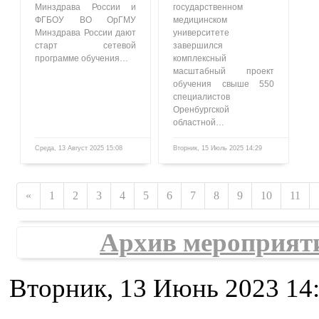
Минздрава России и
государственном
ФГБОУ ВО ОрГМУ
медицинском
Минздрава России дают
университете
старт сетевой
завершился
программе обучения…
комплексный
масштабный проект
обучения свыше 550
специалистов
Оренбургской
областной…
Среда, 13 Август 2025 15:08
Вторник, 15 Июль 2025 14:29
1609
859
«
1
2
3
4
5
6
7
8
9
10
11
Архив мероприят
Вторник, 13 Июнь 2023 14