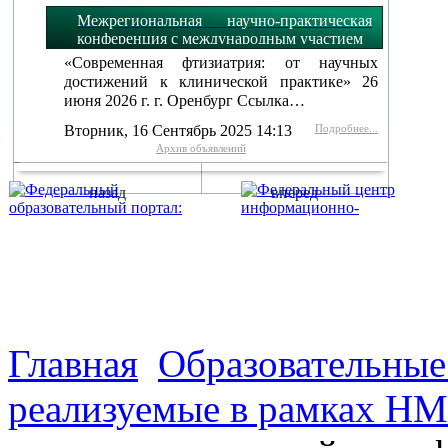
Межрегиональная научно-практическая
конференция с международным участием
«Современная фтизиатрия: от научных
достижений к клинической практике» 26
июня 2026 г. г. Оренбург Ссылка…
Вторник, 16 Сентябрь 2025 14:13
Подробнее...
Архив объявлений
назад
вперед
г. Оренбург, Шарлыкское
Схема проезда
Телефон: 8 (3532) 50–06–11
Факс: 
шоссе 5, 2 этаж, каб. 230
Главная
Образовательны
реализуемые в рамках Н