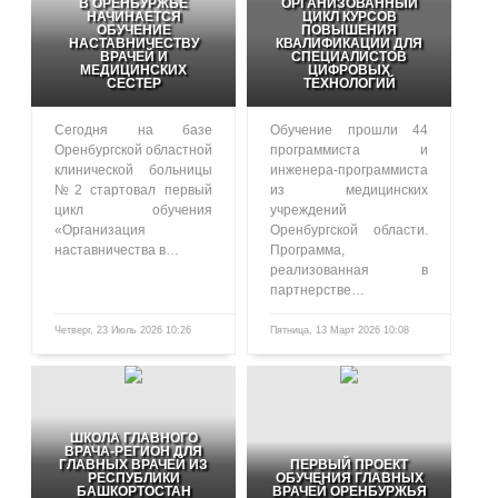
В ОРЕНБУРЖЬЕ
ОРГАНИЗОВАННЫЙ
НАЧИНАЕТСЯ
ЦИКЛ КУРСОВ
ОБУЧЕНИЕ
ПОВЫШЕНИЯ
НАСТАВНИЧЕСТВУ
КВАЛИФИКАЦИИ ДЛЯ
ВРАЧЕЙ И
СПЕЦИАЛИСТОВ
МЕДИЦИНСКИХ
ЦИФРОВЫХ
СЕСТЕР
ТЕХНОЛОГИЙ
Сегодня на базе
Обучение прошли 44
Оренбургской областной
программиста и
клинической больницы
инженера-программиста
№2 стартовал первый
из медицинских
цикл обучения
учреждений
«Организация
Оренбургской области.
наставничества в…
Программа,
реализованная в
партнерстве…
Четверг, 23 Июль 2026 10:26
Пятница, 13 Март 2026 10:08
106
461
ШКОЛА ГЛАВНОГО
ВРАЧА-РЕГИОН ДЛЯ
ГЛАВНЫХ ВРАЧЕЙ ИЗ
ПЕРВЫЙ ПРОЕКТ
РЕСПУБЛИКИ
ОБУЧЕНИЯ ГЛАВНЫХ
БАШКОРТОСТАН
ВРАЧЕЙ ОРЕНБУРЖЬЯ