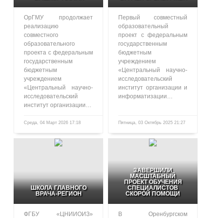
ОрГМУ продолжает
Первый совместный
реализацию
образовательный
совместного
проект с федеральным
образовательного
государственным
проекта с федеральным
бюджетным
государственным
учреждением
бюджетным
«Центральный научно-
учреждением
исследовательский
«Центральный научно-
институт организации и
исследовательский
информатизации…
институт организации…
Среда, 04 Март 2026 17:18
Пятница, 03 Октябрь 2025 21:27
485
1057
ЗАВЕРШИЛИ
МАСШТАБНЫЙ
ПРОЕКТ ОБУЧЕНИЯ
ШКОЛА ГЛАВНОГО
СПЕЦИАЛИСТОВ
ВРАЧА-РЕГИОН
СКОРОЙ ПОМОЩИ
ФГБУ «ЦНИИОИЗ»
В Оренбургском