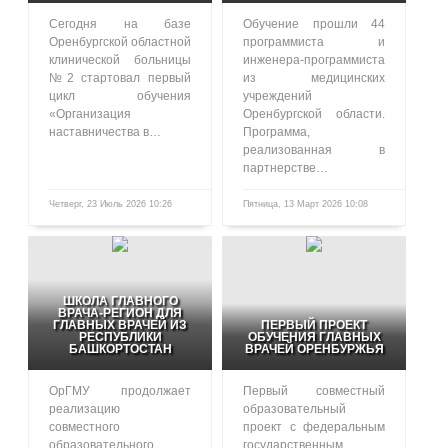
Сегодня на базе
Обучение прошли 44
Оренбургской областной
программиста и
клинической больницы
инженера-программиста
№2 стартовал первый
из медицинских
цикл обучения
учреждений
«Организация
Оренбургской области.
наставничества в…
Программа,
реализованная в
партнерстве…
Четверг, 23 Июль 2026 10:26
Пятница, 13 Март 2026 10:08
106
461
ШКОЛА ГЛАВНОГО
ВРАЧА-РЕГИОН ДЛЯ
ГЛАВНЫХ ВРАЧЕЙ ИЗ
ПЕРВЫЙ ПРОЕКТ
РЕСПУБЛИКИ
ОБУЧЕНИЯ ГЛАВНЫХ
БАШКОРТОСТАН
ВРАЧЕЙ ОРЕНБУРЖЬЯ
ОрГМУ продолжает
Первый совместный
реализацию
образовательный
совместного
проект с федеральным
образовательного
государственным