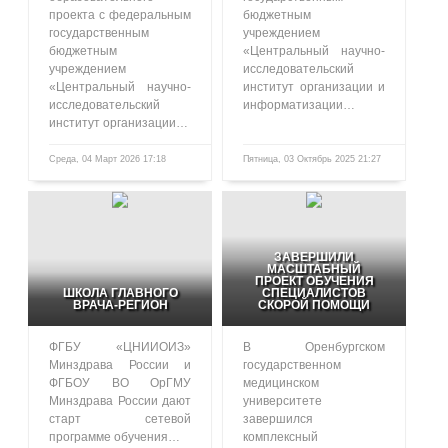
проекта с федеральным
бюджетным
государственным
учреждением
бюджетным
«Центральный научно-
учреждением
исследовательский
«Центральный научно-
институт организации и
исследовательский
информатизации…
институт организации…
Среда, 04 Март 2026 17:18
Пятница, 03 Октябрь 2025 21:27
485
1057
ЗАВЕРШИЛИ
МАСШТАБНЫЙ
ПРОЕКТ ОБУЧЕНИЯ
ШКОЛА ГЛАВНОГО
СПЕЦИАЛИСТОВ
ВРАЧА-РЕГИОН
СКОРОЙ ПОМОЩИ
ФГБУ «ЦНИИОИЗ»
В Оренбургском
Минздрава России и
государственном
ФГБОУ ВО ОрГМУ
медицинском
Минздрава России дают
университете
старт сетевой
завершился
программе обучения…
комплексный