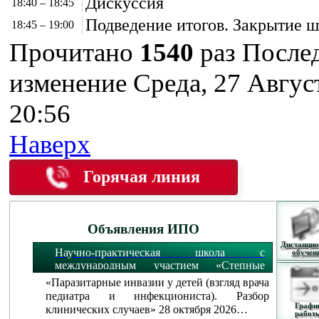
Дискуссия
18:40 – 18:45
Подведение итогов. Закрытие 
18:45 – 19:00
Прочитано
1540
раз
После
изменение Среда, 27 Авгус
20:56
Наверх
Горячая линия
Объявления ИПО
Дистанцио
Научно-практическая школа с
обучен
международным участием «Степные
огни»:
«Паразитарные инвазии у детей (взгляд врача
педиатра и инфекциониста). Разбор
Графи
клинических случаев» 28 октября 2026…
работ