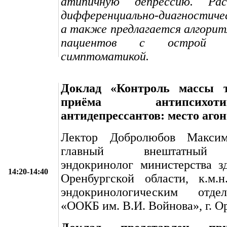
атипичную депрессию. Рас
дифференциально-диагностиче
а также предлагается алгорит
пациентов с острой пс
симптоматикой.
Доклад «Контроль массы 
приёма антипсих
антидепрессантов: место аго
Лектор Добролюбов Макс
главный внештатный 
эндокринолог министерства з
14:20-14:40
Оренбургской области, к.м.н
эндокринологическим отд
«ООКБ им. В.И. Войнова», г. О