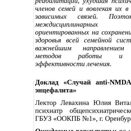
реабилитации, ухудшая психич
членов семей и вовлекая их в
зависимых связей. Поэто
междисциплинарных 
ориентированных на сохранени
здоровья всей семейной сист
важнейшим направлением 
методов работы и п
эффективности лечения.
Доклад «Случай anti-NMDA-
энцефалита»
Лектор Левахина Юлия Витал
психиатр общепсихиатрическ
ГБУЗ «ООКПБ №1», г. Оренбур
Ожидаемые результаты:
по и