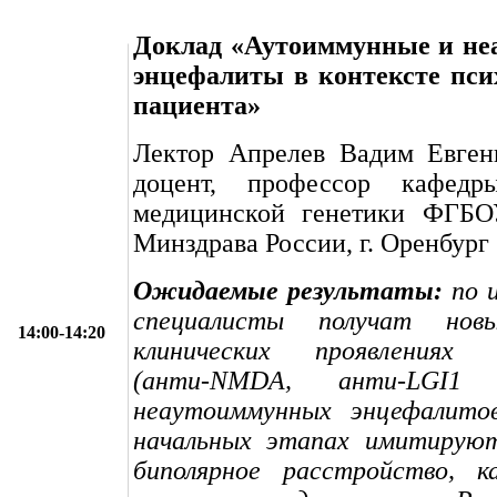
Доклад «Аутоиммунные и не
энцефалиты в контексте пси
пациента»
Лектор Апрелев Вадим Евгень
доцент, профессор кафедры
медицинской генетики ФГ
Минздрава России, г. Оренбург
Ожидаемые результаты:
по и
специалисты получат но
14:00-14:20
клинических проявлениях 
(анти-NMDA, анти-LGI
неаутоиммунных энцефалито
начальных этапах имитирую
биполярное расстройство, 