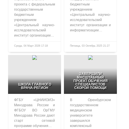
проекта с федеральным
бюджетным
государственным
учреждением
бюджетным
«Центральный научно-
учреждением
исследовательский
«Центральный научно-
институт организации и
исследовательский
информатизации…
институт организации…
Среда, 04 Март 2026 17:18
Пятница, 03 Октябрь 2025 21:27
485
1055
ЗАВЕРШИЛИ
МАСШТАБНЫЙ
ПРОЕКТ ОБУЧЕНИЯ
ШКОЛА ГЛАВНОГО
СПЕЦИАЛИСТОВ
ВРАЧА-РЕГИОН
СКОРОЙ ПОМОЩИ
ФГБУ «ЦНИИОИЗ»
В Оренбургском
Минздрава России и
государственном
ФГБОУ ВО ОрГМУ
медицинском
Минздрава России дают
университете
старт сетевой
завершился
программе обучения…
комплексный