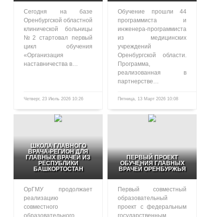
Сегодня на базе
Обучение прошли 44
Оренбургской областной
программиста и
клинической больницы
инженера-программиста
№2 стартовал первый
из медицинских
цикл обучения
учреждений
«Организация
Оренбургской области.
наставничества в…
Программа,
реализованная в
партнерстве…
Четверг, 23 Июль 2026 10:26
Пятница, 13 Март 2026 10:08
98
460
ШКОЛА ГЛАВНОГО
ВРАЧА-РЕГИОН ДЛЯ
ГЛАВНЫХ ВРАЧЕЙ ИЗ
ПЕРВЫЙ ПРОЕКТ
РЕСПУБЛИКИ
ОБУЧЕНИЯ ГЛАВНЫХ
БАШКОРТОСТАН
ВРАЧЕЙ ОРЕНБУРЖЬЯ
ОрГМУ продолжает
Первый совместный
реализацию
образовательный
совместного
проект с федеральным
образовательного
государственным