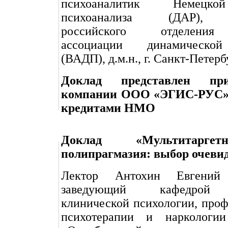
психоаналитик Немецк
психоанализа (ДАР), п
российского отделени
ассоциации динамическо
(ВАДП), д.м.н., г. Санкт-Петерб
Доклад представлен пр
компании ООО «ЭГИС-РУС», 
кредитами НМО
Доклад «Мультитарге
полипрагмазия: выбор очеви
Лектор Антохин Евгени
заведующий кафедрой 
клинической психологии, про
психотерапии и нарколо