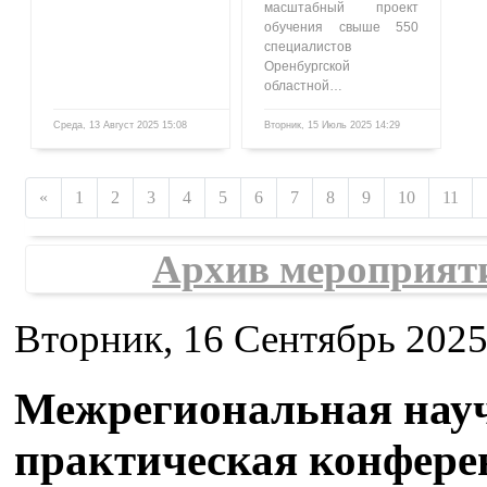
масштабный проект
обучения свыше 550
специалистов
Оренбургской
областной…
Среда, 13 Август 2025 15:08
Вторник, 15 Июль 2025 14:29
1609
857
«
1
2
3
4
5
6
7
8
9
10
11
Архив мероприят
Вторник, 16 Сентябрь 2025
Межрегиональная нау
практическая конфере