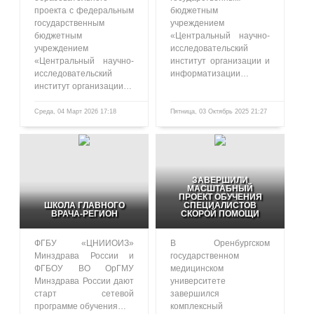
проекта с федеральным
бюджетным
государственным
учреждением
бюджетным
«Центральный научно-
учреждением
исследовательский
«Центральный научно-
институт организации и
исследовательский
информатизации…
институт организации…
Среда, 04 Март 2026 17:18
Пятница, 03 Октябрь 2025 21:27
487
1060
ЗАВЕРШИЛИ
МАСШТАБНЫЙ
ПРОЕКТ ОБУЧЕНИЯ
ШКОЛА ГЛАВНОГО
СПЕЦИАЛИСТОВ
ВРАЧА-РЕГИОН
СКОРОЙ ПОМОЩИ
ФГБУ «ЦНИИОИЗ»
В Оренбургском
Минздрава России и
государственном
ФГБОУ ВО ОрГМУ
медицинском
Минздрава России дают
университете
старт сетевой
завершился
программе обучения…
комплексный