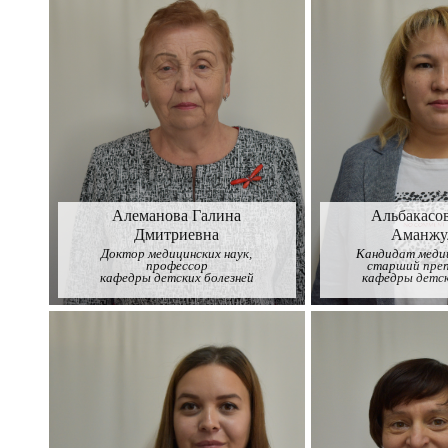
Алеманова Галина
Альбакасо
Дмитриевна
Аманжу
Доктор медицинских наук,
Кандидат медиц
профессор
старший пре
кафедры детских болезней
кафедры детск