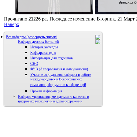
детских б
Прочитано
21226
раз
Последнее изменение Вторник, 21 Март 
Наверх
Все кафедры
Кафедра детских болезней
История кафедры
Кафедра сегодня
Информация для студентов
СНО
ФУВ (Аллергология и иммунология)
Участие сотрудников кафедры в работе
международных и Всероссийских
семинаров, форумов и конференций
Прочая информация
Кафедра управления, менеджмента качества и
цифровых технологий в здравоохранении