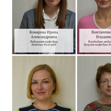
Комарова Ирина
Вивтаненко
Александровна
Владими
Лаборант кафедры
Кандидат медиц
детских болезней
доцент кафедры д