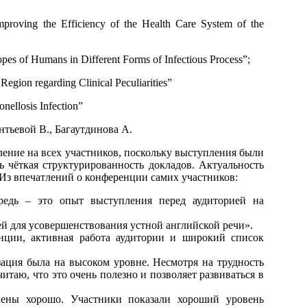
 Improving the Efficiency of the Health Care System of the
topes of Humans in Different Forms of Infectious Process”;
gion regarding Clinical Peculiarities”
onellosis Infection”
тьевой В., Багаутдинова А.
ление на всех участников, поскольку выступления были
чёткая структурированность докладов. Актуальность
 Из впечатлений о конференции самих участников:
редь – это опыт выступления перед аудиторией на
й для усовершенствования устной английской речи».
нции, активная работа аудитории и широкий список
ация была на высоком уровне. Несмотря на трудность
итаю, что это очень полезно и позволяет развиваться в
лены хорошо. Участники показали хороший уровень