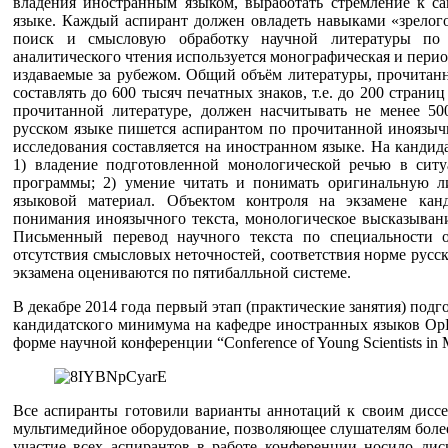
владения иностранным языком, выработать стремление к са
языке. Каждый аспирант должен овладеть навыками «зрелого
поиск и смысловую обработку научной литературы по 
аналитического чтения используется монографическая и перио
издаваемые за рубежом. Общий объём литературы, прочитанн
составлять до 600 тысяч печатных знаков, т.е. до 200 стран
прочитанной литературе, должен насчитывать не менее 50
русском языке пишется аспирантом по прочитанной иноязыч
исследования составляется на иностранном языке. На кандид
1) владение подготовленной монологической речью в сит
программы; 2) умение читать и понимать оригинальную ли
языковой материал. Объектом контроля на экзамене ка
понимания иноязычного текста, монологическое высказывани
Письменный перевод научного текста по специальности о
отсутствия смысловых неточностей, соответствия норме русск
экзамена оцениваются по пятибалльной системе.
В декабре 2014 года первый этап (практические занятия) подг
кандидатского минимума на кафедре иностранных языков Ор
форме научной конференции “Сonference of Young Scientists in
Все аспиранты готовили варианты аннотаций к своим дисс
мультимедийное оборудование, позволяющее слушателям более
участие всех аспирантов в работе конференции носило ди