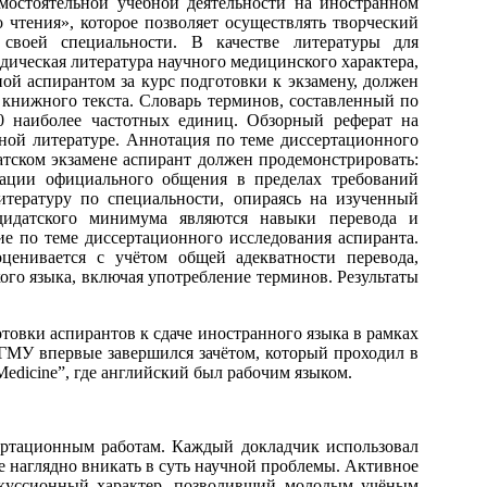
мостоятельной учебной деятельности на иностранном
 чтения», которое позволяет осуществлять творческий
своей специальности. В качестве литературы для
дическая литература научного медицинского характера,
ой аспирантом за курс подготовки к экзамену, должен
иц книжного текста. Словарь терминов, составленный по
0 наиболее частотных единиц. Обзорный реферат на
ной литературе. Аннотация по теме диссертационного
атском экзамене аспирант должен продемонстрировать:
уации официального общения в пределах требований
тературу по специальности, опираясь на изученный
ндидатского минимума являются навыки перевода и
е по теме диссертационного исследования аспиранта.
ценивается с учётом общей адекватности перевода,
ого языка, включая употребление терминов. Результаты
отовки аспирантов к сдаче иностранного языка в рамках
ГМУ впервые завершился зачётом, который проходил в
 Medicine”, где английский был рабочим языком.
ертационным работам. Каждый докладчик использовал
 наглядно вникать в суть научной проблемы. Активное
скуссионный характер, позволивший молодым учёным