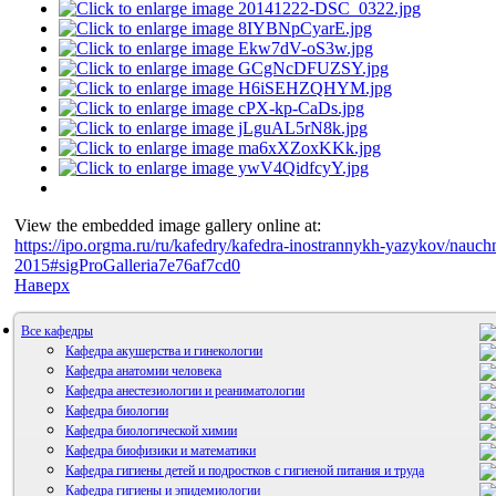
View the embedded image gallery online at:
https://ipo.orgma.ru/ru/kafedry/kafedra-inostrannykh-yazykov/nauch
2015#sigProGalleria7e76af7cd0
Наверх
Все кафедры
Кафедра акушерства и гинекологии
Кафедра анатомии человека
Кафедра анестезиологии и реаниматологии
Кафедра биологии
Кафедра биологической химии
Кафедра биофизики и математики
Кафедра гигиены детей и подростков с гигиеной питания и труда
Кафедра гигиены и эпидемиологии