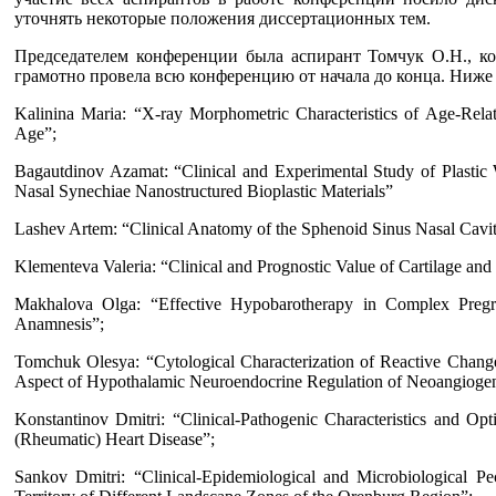
уточнять некоторые положения диссертационных тем.
Председателем конференции была аспирант Томчук О.Н., кот
грамотно провела всю конференцию от начала до конца. Ниже 
Kalinina Maria: “X-ray Morphometric Characteristics of Age-Rel
Age”;
Bagautdinov Azamat: “Clinical and Experimental Study of Plastic 
Nasal Synechiae Nanostructured Bioplastic Materials”
Lashev Artem: “Clinical Anatomy of the Sphenoid Sinus Nasal Cavi
Klementeva Valeria: “Clinical and Prognostic Value of Cartilage and
Makhalova Olga: “Effective Hypobarotherapy in Complex Pregr
Anamnesis”;
Tomchuk Olesya: “Cytological Characterization of Reactive Change
Aspect of Hypothalamic Neuroendocrine Regulation of Neoangiogen
Konstantinov Dmitri: “Clinical-Pathogenic Characteristics and Op
(Rheumatic) Heart Disease”;
Sankov Dmitri: “Clinical-Epidemiological and Microbiological Pe