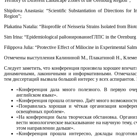
Territory of Different Landscape Zones of the Orenburg Region”;
Shipilova Anastasia: “Scientific Substantiation of Directions for
Region”;
Plakatina Natalia: “Bioprofile of Neisseria Strains Isolated from Bio
Sim Irina: “Epidemiological районированиеГЛПС in the Orenburg Re
Filippova Julia: “Protective Effect of Miliocine in Experimental Salm
Отмечены выступления Калининой М., Плакатиной Н., Клемен
Следует заметить, что конференция произвела хорошее впечат
динамичными, лаконичными и информативными. Отмечалась 
тем диссертаций вызвала большой интерес у всех аспирантов.
«Конференция дала много полезного. В первую оче
английском языке».
«Конференция прошла отлично. Даёт много возможносте
«Понравилась хорошая и чёткая организация конфере
освещённых проблем».
«На конференции была творческая обстановка. Организ
вести монологическое высказывание на научную тему, сч
этом направлении дальше».
«Конференция прошла интересно, доклады подготов