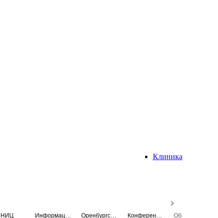
Клиника
НИЦ
Информационная система
Оренбургский медицинский вестник
Конференция
Образовательный центр истории Университета