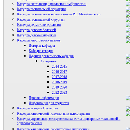
Кафедра гистологии, цитологии и эмбриологии
Кафедра госпитальной педиатрии
Кафедра госпитальной терапии имени Р.Г. Межебовского
Кафедра госпитальной хирургии
Кафедра дерматовенерологии
Кафедра детских болезней
Кафедра детской хирургии
Кафедра иностранных языков
История кафедры
Кафедра сегодня
Научная деятельность кафедры
Аспиранты
2014-2015
2016-2017
2017-2018
2018-2019
2019-2020
2022-2023
Прочая информация
Информация для студентов
Студенческий научный кружок
Кафедра истории Отечества
Кафедра клинической психологии и психотерапии
Кафедра управления, менеджмента качества и цифровых технологий в
здравоохранении
Кафедра клинической, лабораторной диагностики