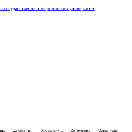
й государственный медицинский университет
ику
Деканат подготовки кадров высшей квалификации
Управление по НМО и региональному развитию здравоохранения
Сотруднику
Олимпиады