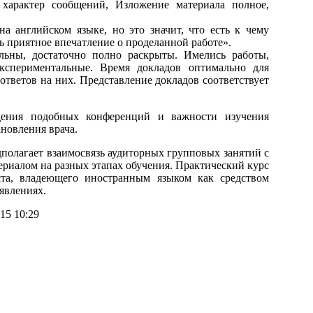
характер сообщений, Изложение материала полное,
а английском языке, но это значит, что есть к чему
сь приятное впечатление о проделанной работе».
льны, достаточно полно раскрыты. Имелись работы,
кспериментальные. Время докладов оптимально для
ответов на них. Представление докладов соответствует
едения подобных конференций и важности изучения
новления врача.
дполагает взаимосвязь аудиторных групповых занятий с
риалом на разных этапах обучения. Практический курс
ста, владеющего иностранным языком как средством
явлениях.
15 10:29