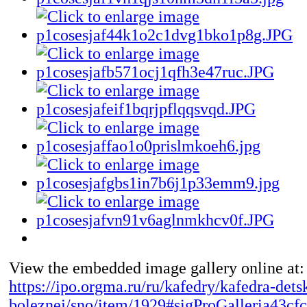
View the embedded image gallery online at:
https://ipo.orgma.ru/ru/kafedry/kafedra-dets
boleznej/sno/item/1929#sigProGalleria43cfc