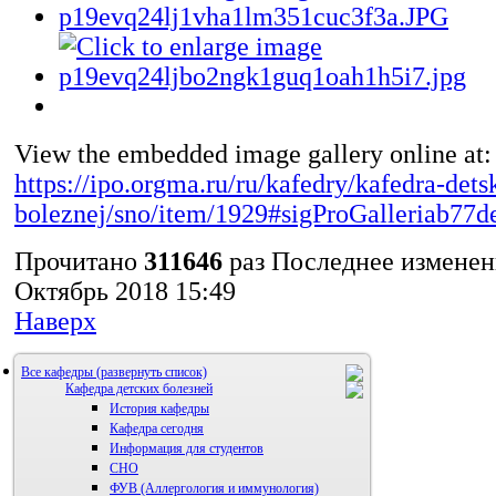
View the embedded image gallery online at:
https://ipo.orgma.ru/ru/kafedry/kafedra-dets
boleznej/sno/item/1929#sigProGalleriab77
Прочитано
311646
раз
Последнее изменен
Октябрь 2018 15:49
Наверх
Все кафедры
Кафедра детских болезней
История кафедры
Кафедра сегодня
Информация для студентов
СНО
ФУВ (Аллергология и иммунология)