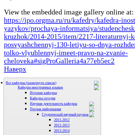
View the embedded image gallery online at:
https://ipo.orgma.ru/ru/kafedry/kafedra-inos
yazykov/prochaya-informatsiya/studenchesk
kruzhok/2014-2015/item/2217-literaturnyj-k
posvyashchennyj-130-letiyu-so-dnya-rozhde
tolko-vlyublennyj-imeet-pravo-na-zvanie-
cheloveka#sigProGalleria4a77eb5ec2
Наверх
Все кафедры
Кафедра иностранных языков
История кафедры
Кафедра сегодня
Научная деятельность кафедры
Прочая информация
Аспиранты
Студенческий научный кружок
2011-2012
2012-2013
2013-2014