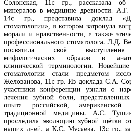
Солонская, 11с гр., рассказала об 
минералов в медицине древности. А.Г.
14с гр., представила доклад «Д
стоматологии», в котором затронула во
морали и нравственности, а также этич
профессионального стоматолога. Л.Д. Ве
посвятила своё выступление
мифологических образов в анат
клинической терминологии. Новейшие
стоматологии стали предметом иссл
Желованова, 11с гр. Из доклада С.А. Сор
участники конференции узнали о нар
лечения зубной боли, представленных
опыта российской, американской
традиционной медицины. А.С. Тушин
проследила эволюцию зубной щётки от
наших дней, а К.С. Мусаева, 13с гр., з