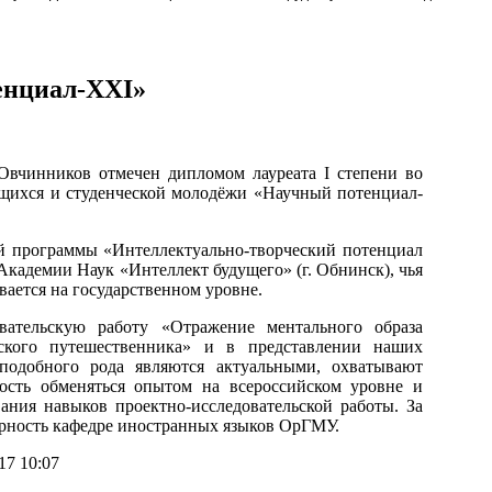
енциал-XXI»
Овчинников отмечен дипломом лауреата I степени во
ащихся и студенческой молодёжи «Научный потенциал-
й программы «Интеллектуально-творческий потенциал
 Академии Наук «Интеллект будущего» (г. Обнинск), чья
ается на государственном уровне.
вательскую работу «Отражение ментального образа
ского путешественника» и в представлении наших
подобного рода являются актуальными, охватывают
ость обменяться опытом на всероссийском уровне и
ания навыков проектно-исследовательской работы. За
арность кафедре иностранных языков ОрГМУ.
17 10:07