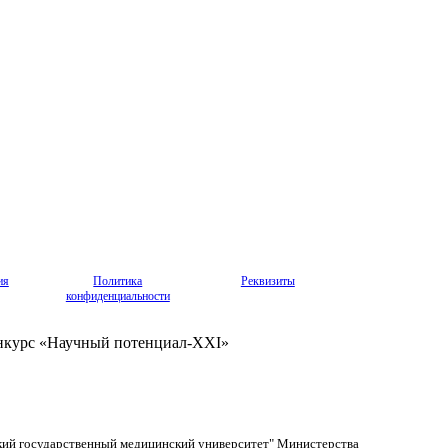
ия
Политика
Реквизиты
конфиденциальности
нкурс «Научный потенциал-XXI»
кий государственный медицинский университет" Министерства