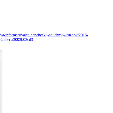
aya-informatsiya/studencheskij-nauchnyj-kruzhok/2016-
roGalleria3093b03cd3