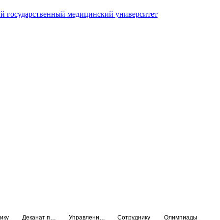
й государственный медицинский университет
ику
Деканат подготовки кадров высшей квалификации
Управление по НМО и региональному развитию здравоохранения
Сотруднику
Олимпиады