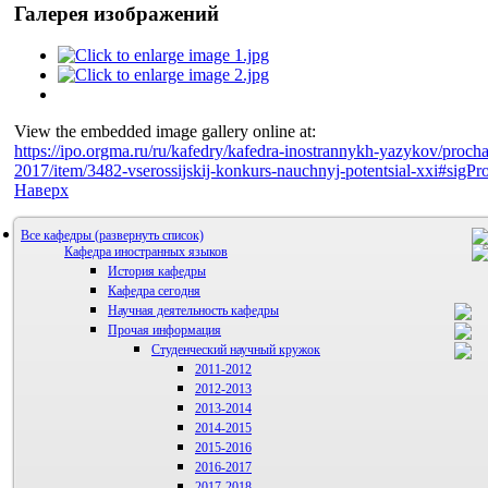
Галерея изображений
View the embedded image gallery online at:
https://ipo.orgma.ru/ru/kafedry/kafedra-inostrannykh-yazykov/proch
2017/item/3482-vserossijskij-konkurs-nauchnyj-potentsial-xxi#sigP
Наверх
Все кафедры
Кафедра иностранных языков
История кафедры
Кафедра сегодня
Научная деятельность кафедры
Прочая информация
Аспиранты
Студенческий научный кружок
2011-2012
2012-2013
2013-2014
2014-2015
2015-2016
2016-2017
2017-2018