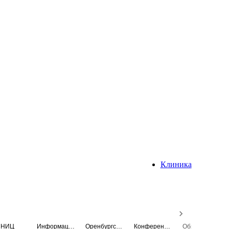
Клиника
НИЦ
Информационная система
Оренбургский медицинский вестник
Конференция
Образовательный центр истории Университета