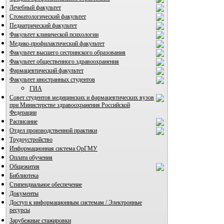
Лечебный факультет
Стоматологический факультет
Педиатрический факультет
Факультет клинической психологии
Медико-профилактический факультет
Факультет высшего сестринского образования
Факультет общественного здравоохранения
Фармацевтический факультет
Факультет иностранных студентов
ГИА
Совет студентов медицинских и фармацевтических вузов
при Министерстве здравоохранения Российской
Федерации
ВИА "Полигон"
Расписание
Отдел производственной практики
Трудоустройство
Информационная система ОрГМУ
Оплата обучения
Общежития
Библиотека
Стипендиальное обеспечение
Документы
Доступ к информационным системам / Электронные
ресурсы
Зарубежные стажировки