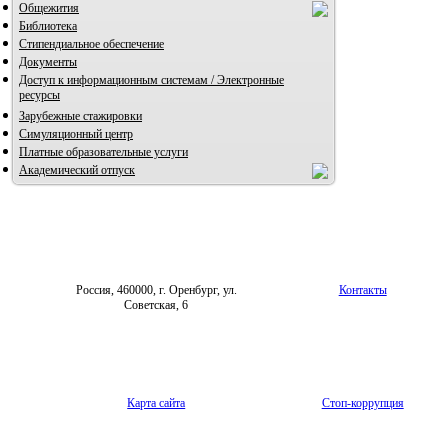
Общежития
Библиотека
Стипендиальное обеспечение
Документы
Доступ к информационным системам / Электронные
ресурсы
Зарубежные стажировки
Симуляционный центр
Платные образовательные услуги
Академический отпуск
Россия, 460000, г. Оренбург, ул.
Контакты
Советская, 6
Карта сайта
Стоп-коррупция