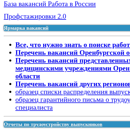
База вакансий Работа в России
Профстажировки 2.0
ярмарка вакансий 2022 график подключений
Ярмарка вакансий
Все, что нужно знать о поиске рабо
Перечень вакансий Оренбургской о
Перечень вакансий представленны
медицинскими учреждениями Орен
области
Перечень вакансий других регионо
образец списки распределения выпус
Отчёт по трудоустройству за 2020-2022 гг
образец гарантийного письма о трудо
Отчёт по трудоустройству за 2019-2021гг
Отчёт по трудоустройству за 2014 год
специалиста
Отчёт по трудоустройству за 2017-2019 год
Отчёт по трудоустройству за 2015 год
Отчеты по трудоустройству выпускников