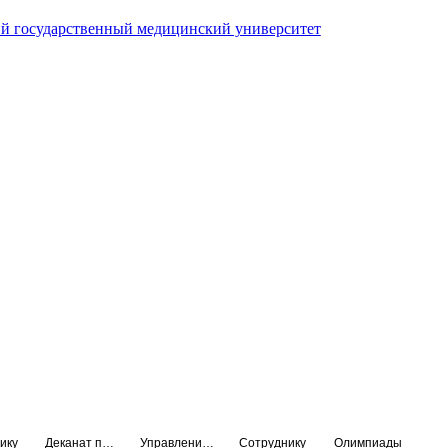
й государственный медицинский университет
ику
Деканат подготовки кадров высшей квалификации
Управление по НМО и региональному развитию здравоохранения
Сотруднику
Олимпиады