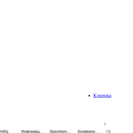
Клиника
НИЦ
Информационная система
Оренбургский медицинский вестник
Конференция
Образовательный центр истории Университета