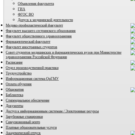
Объявления факультета
ГИА
ФГОС ВО
Допуск к медицинской деятельности
Медико-профилактический факультет
Факультет высшего сестринского образования
Факультет общественного здравоохранения
ВИА "Полигон"
Фармацевтический факультет
Факультет иностранных студентов
Совет студентов медицинских и фармацевтических вузов при Министерстве
здравоохранения Российской Федерации
Расписание
Отдел производственной практики
Трудоустройство
Информационная система ОрГМУ
Оплата обучения
Общежития
Библиотека
Стипендиальное обеспечение
Документы
Доступ к информационным системам / Электронные ресурсы
Зарубежные стажировки
Симуляционный центр
Платные образовательные услуги
Академический отпуск