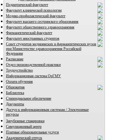
Педиатрический факультет
Факультет клинической психологии
Медико-профилактический факультет
Факультет высшего сестринского образования
Факультет общественного здравоохранения
Фармацевтический факультет
ВИА "Полигон"
Факультет иностранных студентов
Совет студентов медицинских и фармацевтических вузов
при Министерстве здравоохранения Российской
Федерации
Расписание
Отдел производственной практики
Трудоустройство
Информационная система ОрГМУ
Оплата обучения
Общежития
Библиотека
Стипендиальное обеспечение
Документы
Доступ к информационным системам / Электронные
ресурсы
Зарубежные стажировки
Симуляционный центр
Платные образовательные услуги
Академический отпуск