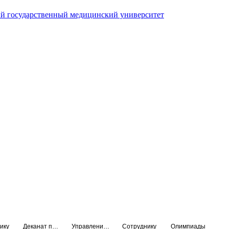
й государственный медицинский университет
ику
Деканат подготовки кадров высшей квалификации
Управление по НМО и региональному развитию здравоохранения
Сотруднику
Олимпиады