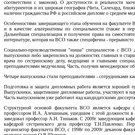
соответствии с законом). О доступности и реальности зао
абитуриентов и их широкая география (Чита, Салехард, ближн
наличии гражданства РФ и российском дипломе о среднем ме
Особенностями завершающего этапа обучения на факультете В
и в качестве альтернативы по специальности (также в пе
Дальнейшая специализация и получение права на самостояте
интернатуре, которая на ВСО также специфична - прерывисто
Социально-производственная "ниша" специалистов с ВСО д
выпускники либо закрепились на должностях главных и старш
врача по сестринскому делу, ведущими и главными специа
преподавателями медучилищ. Часть, получив менеджерское об
Четыре выпускника стали преподавателями - сотрудниками к
Подготовка и защита дипломных работа является хорошей п
Выпускники, защитившие дипломные работы, участвуют в нау
Часть выпускником уже работают над кандидатскими диссерт
Структурной основой факультета ВСО является кафедра се
профессором И.А. Алешиным, ушедшим с этой должности в св
заведовал профессор А.Н. Тиньков. С 2009г заведующим кафе
кафедрой сестринского дела профессор Т.Н.Павленко. Пе
организатор факультета ВСО, с 1998г по 2009г деканом факу
является доцент О.В.Ширшов.