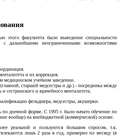
зования
ю этого факультета было выведение специальности
ма с дальнейшими неограниченными возможностями
оординация.
енталитета и их коррекция.
ем медицинском учебном заведении.
лавной, старшей медсестры и др.) - посредника между
ь и сестринского и врачебного менталитета.
валификации фельдшера, медсестры, акушерки.
сь по дневной форме. С 1995 г. было начато обучение по
ицине вообще) на внебюджетной (коммерческой) основе.
лее реальной и пользуются большим спросом, т.к.
твлекаются лишь 2 раза в год, примерно по месяцу (в