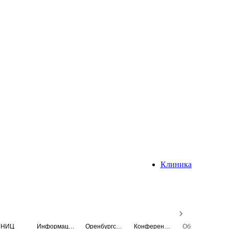
Клиника
НИЦ
Информационная система
Оренбургский медицинский вестник
Конференция
Образовательный центр истории Университета