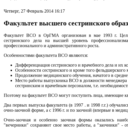
Четверг, 27 Февраль 2014 16:17
Факультет высшего сестринского обра
Факультет ВСО в ОрГМА организован в мае 1993 г. Цель
сестринского дела на высшей уровень профессионализ
профессионального и административного роста.
Особенностями факультета ВСО являются:
Дифференциация сестринского и врачебного дела и их к
Особенности сестринского и кроме того фельдшерского м
Продолжение медицинского обучения, начатого в средн
Место работы выпускника ВСО в должности менеджера (г
сестринским и врачебным персоналом, т.е. необходимост
Поэтому на факультет ВСО могут поступить лица, имеющие к
Два первых выпуска факультета (в 1997 . и 1998 г.г.) обучали
очно-заочной форме, а с 1996 г. и по заочной (впервые в мед
Очно-заочная и особенно заочная формы оказались наибо
"вечерники" сохраняют свое место работы, а "заочники" - о