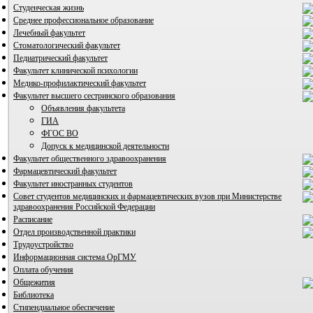
Студенческая жизнь
Среднее профессиональное образование
Лечебный факультет
Стоматологический факультет
Педиатрический факультет
Факультет клинической психологии
Медико-профилактический факультет
Факультет высшего сестринского образования
Объявления факультета
ГИА
ФГОС ВО
Допуск к медицинской деятельности
Факультет общественного здравоохранения
ВИА "Полигон"
Фармацевтический факультет
Факультет иностранных студентов
Совет студентов медицинских и фармацевтических вузов при Министерстве
здравоохранения Российской Федерации
Расписание
Отдел производственной практики
Трудоустройство
Информационная система ОрГМУ
Оплата обучения
Общежития
Библиотека
Стипендиальное обеспечение