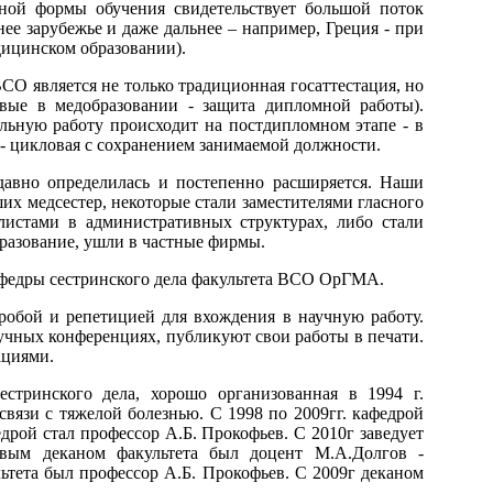
чной формы обучения свидетельствует большой поток
ее зарубежье и даже дальнее – например, Греция - при
дицинском образовании).
СО является не только традиционная госаттестация, но
рвые в медобразовании - защита дипломной работы).
льную работу происходит на постдипломном этапе - в
 - цикловая с сохранением занимаемой должности.
авно определилась и постепенно расширяется. Наши
их медсестер, некоторые стали заместителями гласного
листами в административных структурах, либо стали
разование, ушли в частные фирмы.
афедры сестринского дела факультета ВСО ОрГМА.
робой и репетицией для вхождения в научную работу.
чных конференциях, публикуют свои работы в печати.
ациями.
стринского дела, хорошо организованная в 1994 г.
язи с тяжелой болезнью. С 1998 по 2009гг. кафедрой
дрой стал профессор А.Б. Прокофьев. С 2010г заведует
рвым деканом факультета был доцент М.А.Долгов -
льтета был профессор А.Б. Прокофьев. С 2009г деканом