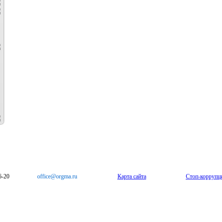
6-20
office@orgma.ru
Карта сайта
Стоп-коррупц