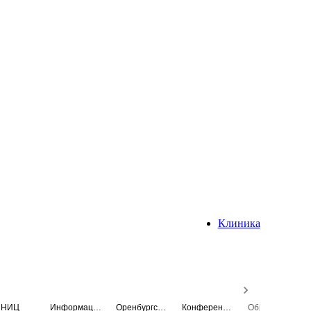
Клиника
НИЦ
Информационная система
Оренбургский медицинский вестник
Конференция
Образовательный центр истории Университета