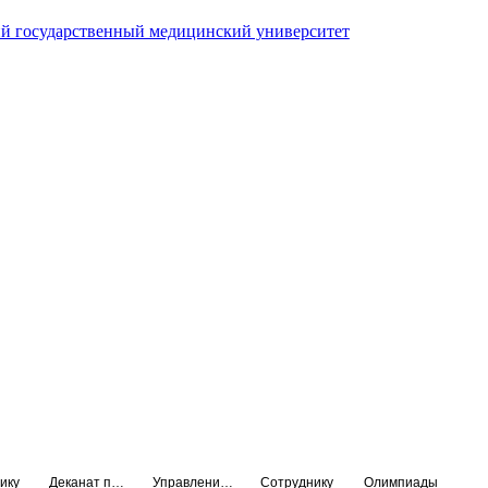
й государственный медицинский университет
ику
Деканат подготовки кадров высшей квалификации
Управление по НМО и региональному развитию здравоохранения
Сотруднику
Олимпиады