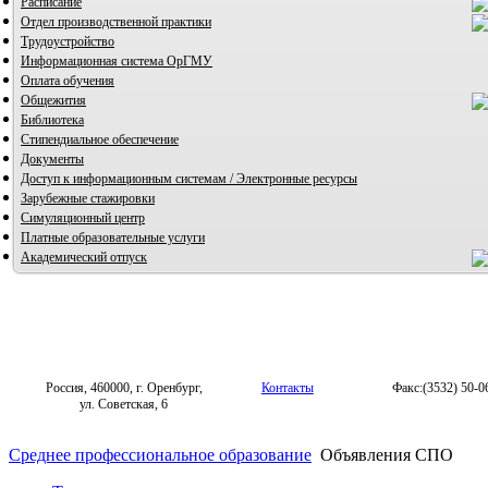
Расписание
Отдел производственной практики
Трудоустройство
Информационная система ОрГМУ
Оплата обучения
Общежития
Библиотека
Стипендиальное обеспечение
Документы
Доступ к информационным системам / Электронные ресурсы
Зарубежные стажировки
Симуляционный центр
Платные образовательные услуги
Академический отпуск
Россия, 460000, г. Оренбург,
Контакты
Факс:(3532) 50-0
ул. Советская, 6
Среднее профессиональное образование
Объявления СПО