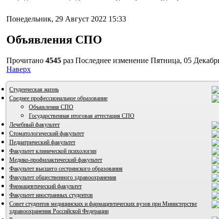
Понедельник, 29 Август 2022 15:33
Объявления СПО
Прочитано
4545
раз
Последнее изменение Пятница, 05 Декабрь
Наверх
Студенческая жизнь
Среднее профессиональное образование
Объявления СПО
Государственная итоговая аттестация СПО
Лечебный факультет
Стоматологический факультет
Педиатрический факультет
Факультет клинической психологии
Медико-профилактический факультет
Факультет высшего сестринского образования
Факультет общественного здравоохранения
Фармацевтический факультет
Факультет иностранных студентов
ВИА "Полигон"
Совет студентов медицинских и фармацевтических вузов при Министерстве
здравоохранения Российской Федерации