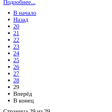
Подробнее...
В начало
Назад
20
21
22
23
24
25
26
27
28
29
Вперёд
В конец
Страница 29 из 29