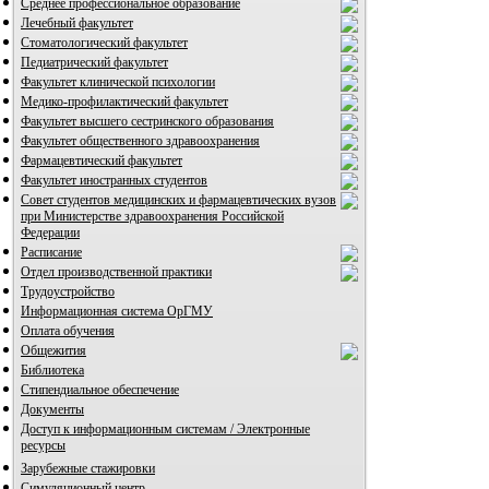
Среднее профессиональное образование
Лечебный факультет
Стоматологический факультет
Педиатрический факультет
Факультет клинической психологии
Медико-профилактический факультет
Факультет высшего сестринского образования
Факультет общественного здравоохранения
Фармацевтический факультет
Факультет иностранных студентов
Совет студентов медицинских и фармацевтических вузов
при Министерстве здравоохранения Российской
Федерации
Расписание
Отдел производственной практики
Трудоустройство
Информационная система ОрГМУ
Оплата обучения
Общежития
Библиотека
Стипендиальное обеспечение
Документы
Доступ к информационным системам / Электронные
ресурсы
Зарубежные стажировки
Симуляционный центр