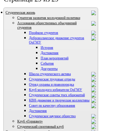
Студенческая жизнь
Стратегия развития молодежной политики
Ассоциация общественных объединений
студентов
Профком студентов
Добровольческое движение студентов
ОрГМУ
История
Достижения
План мероприятий
События
Документы
Школа студенческого актива
Студенческие трудовые отряды
Отряд охраны и правопорядка
Клуб молодого избирателя ОрГМУ
Студенческие советы трех общежитий
КВН-движение и творческие коллективы
Совет по качеству образования
Достижения
ВИА "Полигон"
Студенческое научное общество
Клуб «Горицвет»
Студенческий спортивный клуб