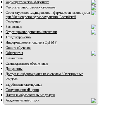
Фармацевтический факультет
Факультет иностранных студентов
Совет студентов медицинских и фармацевтических вузов
при Министерстве здравоохранения Российской
Федерации
Расписание
Отдел производственной практики
Трудоустройство
Информационная система ОрГМУ
Оплата обучения
Общежития
Библиотека
Стипендиальное обеспечение
Документы
Доступ к информационным системам / Электронные
ресурсы
Зарубежные стажировки
Симуляционный центр
Платные образовательные услуги
Академический отпуск