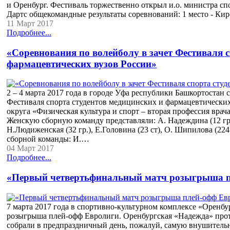
и Оренбург. Фестиваль торжественно открыл и.о. министра с
Дартс общекомандные результаты соревнований: 1 место - Ки
11 Март 2017
Подробнее...
«Соревнования по волейболу в зачет Фестиваля 
фармацевтических вузов России»
2 – 4 марта 2017 года в городе Уфа республики Башкортостан 
Фестиваля спорта студентов медицинских и фармацевтических
округа «Физическая культура и спорт – вторая профессия вра
Женскую сборную команду представляли: А. Надеждина (12 гр.),
Н.Людиженская (32 гр.), Е.Головина (23 ст), О. Шипилова (22
сборной команды: И.…
04 Март 2017
Подробнее...
«Первый четвертьфинальный матч розыгрыша п
7 марта 2017 года в спортивно-культурном комплексе «Оренб
розыгрыша плей-офф Евролиги. Оренбургская «Надежда» прот
собрали в предпраздничный день, пожалуй, самую внушительну