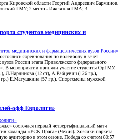
порта Кировской области Георгий Андреевич Барминов.
ровский ГМУ; 2 место - Ижевская ГМА; 3…
спорта студентов медицинских и
состоялись соревнования по волейболу в зачет
 вузов России этапа Приволжского федерального
ча». В мероприятии приняли участие студенты ОрГМУ.
 Л.Нардинова (12 ст), А.Рабцевич (126 гр.),
4 гр.) Е.Матушкина (57 гр.). Спортсмены мужской
лей-офф Евролиги»
уржье» состоялся первый четвертьфинальный матч
ив команды «УСК Прага» (Чехия). Хозяйки паркета
ю аудиторию в этом сезоне. Победа со счетом 80:57