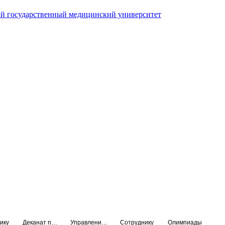
й государственный медицинский университет
ику
Деканат подготовки кадров высшей квалификации
Управление по НМО и региональному развитию здравоохранения
Сотруднику
Олимпиады