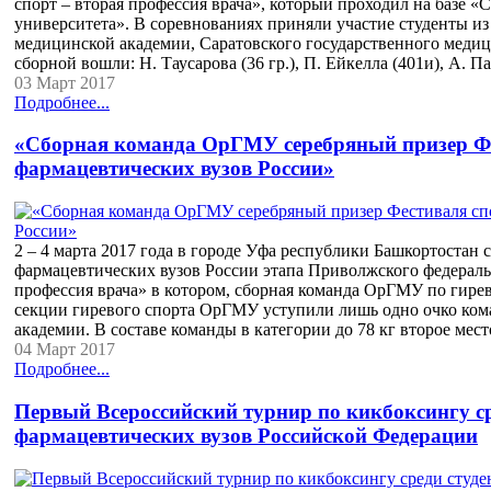
спорт – вторая профессия врача», который проходил на базе 
университета». В соревнованиях приняли участие студенты и
медицинской академии, Саратовского государственного медици
сборной вошли: Н. Таусарова (36 гр.), П. Ейкелла (401и), А. 
03 Март 2017
Подробнее...
«Сборная команда ОрГМУ серебряный призер Фе
фармацевтических вузов России»
2 – 4 марта 2017 года в городе Уфа республики Башкортостан 
фармацевтических вузов России этапа Приволжского федеральн
профессия врача» в котором, сборная команда ОрГМУ по гире
секции гиревого спорта ОрГМУ уступили лишь одно очко ком
академии. В составе команды в категории до 78 кг второе мест
04 Март 2017
Подробнее...
Первый Всероссийский турнир по кикбоксингу ср
фармацевтических вузов Российской Федерации