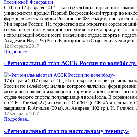
С 10 по 12 февраля 2017 г. на базе учебно-спортивного компл
университета прошел Первый Всероссийский турнир по кикбо
фармацевтических вузов Российской Федерации, посвященн
Минздрава России. На торжественном открытии соревнований
государственного медицинского университета присутствовали
исполняющий обязанности начальника отдела спорта и подго
Академии Наук РБ (Респ. Башкортостан) Отделения медицинс
12 Февраль 2017
Подробнее...
«Региональный этап АССК России по волейболу
17 февраля 2017 года в СОЦ «Гиппократ» прошел региональн
России по волейболу, целями которого являлись: формировани
активного поколения молодежи; гармонизация физического и 
студенческого спорта; популяризация волейбола. В соревно
и ССК «Триумф-2») и студенты ОрГМУ (ССК «Авиценна» и 
защищали: Р. Агишев (30 м), А. Андреев (102 гр.), И. Галилов
17 Февраль 2017
Подробнее...
«Региональный этап по настольному теннису»