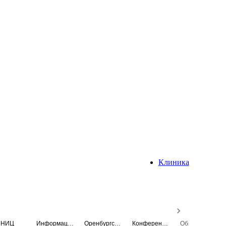
Клиника
НИЦ
Информационная система
Оренбургский медицинский вестник
Конференция
Образовательный центр истории Университета