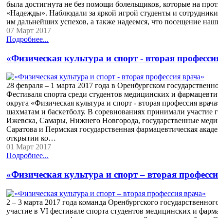
была достигнута не без помощи болельщиков, которые на про
«Надежды». Наблюдали за яркой игрой студенты и сотрудник
им дальнейших успехов, а также надеемся, что посещение н
07 Март 2017
Подробнее...
«Физическая культура и спорт - вторая професси
28 февраля – 1 марта 2017 года в Оренбургском государственн
Фестиваля спорта среди студентов медицинских и фармацевти
округа «Физическая культура и спорт - вторая профессия врач
шахматам и баскетболу. В соревнованиях принимали участие 
Ижевска, Самары, Нижнего Новгорода, государственные меди
Саратова и Пермская государственная фармацевтическая акад
открытии ко…
01 Март 2017
Подробнее...
«Физическая культура и спорт – вторая професс
2 – 3 марта 2017 года команда Оренбургского государственно
участие в VI фестивале спорта студентов медицинских и фарм