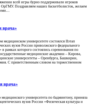
тяжении всей игры бурно поддерживали игроков
и ОрГМУ. Поздравляем наших баскетболисток, желаем
ашими…
я врача»
ом медицинском университете состоялся IIэтап
ческих вузов России приволжского федерального
а» в рамках которого состоялись соревнования по
государственные медицинские академии – Кирова,
цинские университеты – Оренбурга, Башкирии,
емия. С приветственным словом на торжественном
ия врача»
го медицинского университета по бадминтону, приняла
ацевтических вузов России «Физическая культура и