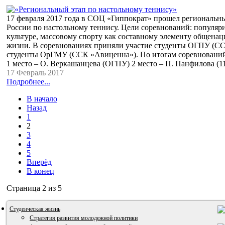
17 февраля 2017 года в СОЦ «Гиппократ» прошел региональн
России по настольному теннису. Цели соревнований: популяр
культуре, массовому спорту как составному элементу общена
жизни. В соревнованиях приняли участие студенты ОГПУ (СС
студенты ОрГМУ (ССК «Авиценна»). По итогам соревнований
1 место – О. Веркашанцева (ОГПУ) 2 место – П. Панфилова (
17 Февраль 2017
Подробнее...
В начало
Назад
1
2
3
4
5
Вперёд
В конец
Страница 2 из 5
Студенческая жизнь
Стратегия развития молодежной политики