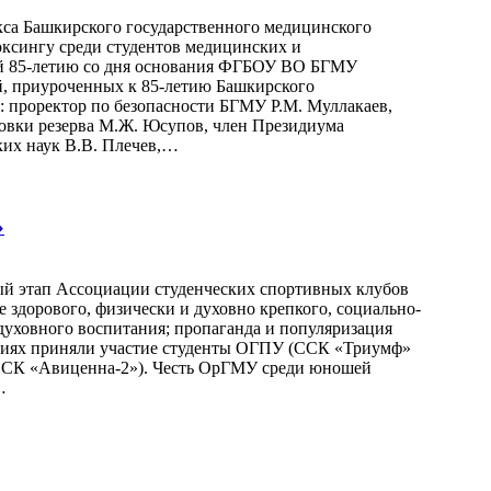
екса Башкирского государственного медицинского
ксингу среди студентов медицинских и
ый 85-летию со дня основания ФГБОУ ВО БГМУ
, приуроченных к 85-летию Башкирского
: проректор по безопасности БГМУ Р.М. Муллакаев,
товки резерва М.Ж. Юсупов, член Президиума
ких наук В.В. Плечев,…
»
ый этап Ассоциации студенческих спортивных клубов
е здорового, физически и духовно крепкого, социально-
духовного воспитания; пропаганда и популяризация
ваниях приняли участие студенты ОГПУ (ССК «Триумф»
ССК «Авиценна-2»). Честь ОрГМУ среди юношей
…