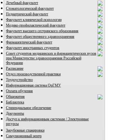
Лечебный факультет
Стоматологический факультет
Педиатрический факультет
Факультет клинической психологии
Медико-профилактический факультет
Факультет высшего сестринского образования
Факультет общественного здравоохранения
Фармацевтический факультет
Факультет иностранных студентов
Совет студентов медицинских и фармацевтических вузов
при Министерстве здравоохранения Российской
Федерации
Расписание
Отдел производственной практики
Трудоустройство
Информационная система ОрГМУ
Оплата обучения
Общежития
Библиотека
Стипендиальное обеспечение
Документы
Доступ к информационным системам / Электронные
ресурсы
Зарубежные стажировки
Симуляционный центр