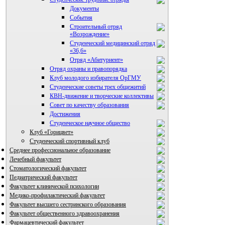
Документы
События
Строительный отряд
«Возрождение»
Студенческий медицинский отряд
«36,6»
Отряд «Абитуриент»
Отряд охраны и правопорядка
Клуб молодого избирателя ОрГМУ
Студенческие советы трех общежитий
КВН-движение и творческие коллективы
Совет по качеству образования
Достижения
ВИА "Полигон"
Студенческое научное общество
Клуб «Горицвет»
Студенческий спортивный клуб
Среднее профессиональное образование
Лечебный факультет
Стоматологический факультет
Педиатрический факультет
Факультет клинической психологии
Медико-профилактический факультет
Факультет высшего сестринского образования
Факультет общественного здравоохранения
Фармацевтический факультет