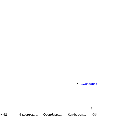
Клиника
НИЦ
Информационная система
Оренбургский медицинский вестник
Конференция
Образовательный центр истории Университета