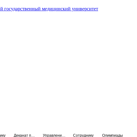
й государственный медицинский университет
ику
Деканат подготовки кадров высшей квалификации
Управление по НМО и региональному развитию здравоохранения
Сотруднику
Олимпиады