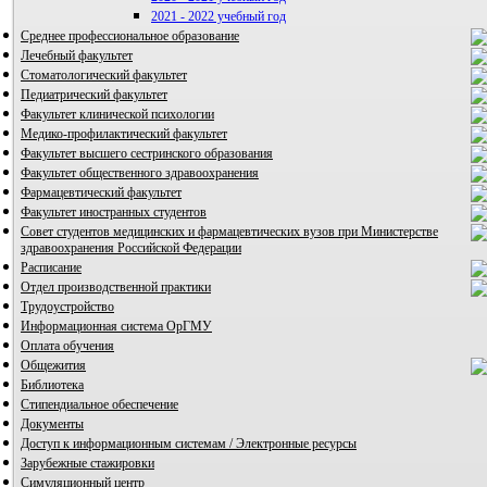
2021 - 2022 учебный год
Среднее профессиональное образование
Лечебный факультет
Стоматологический факультет
Педиатрический факультет
Факультет клинической психологии
Медико-профилактический факультет
Факультет высшего сестринского образования
Факультет общественного здравоохранения
Фармацевтический факультет
Факультет иностранных студентов
Совет студентов медицинских и фармацевтических вузов при Министерстве
здравоохранения Российской Федерации
Расписание
Отдел производственной практики
Трудоустройство
Информационная система ОрГМУ
Оплата обучения
Общежития
Библиотека
Стипендиальное обеспечение
Документы
Доступ к информационным системам / Электронные ресурсы
Зарубежные стажировки
Симуляционный центр