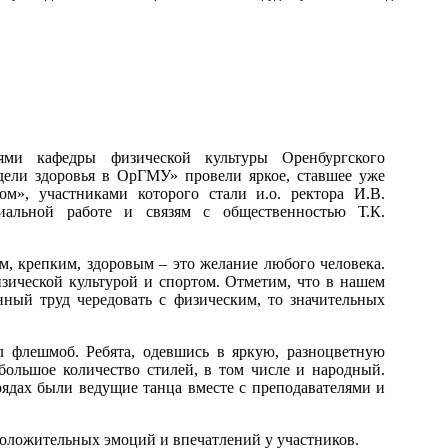
ями кафедры физической культуры Оренбургского
дели здоровья в ОрГМУ» провели яркое, ставшее уже
м», участниками которого стали и.о. ректора И.В.
циальной работе и связям с общественностью Т.К.
м, крепким, здоровым – это желание любого человека.
изической культурой и спортом. Отметим, что в нашем
ный труд чередовать с физическим, то значительных
л флешмоб. Ребята, одевшись в яркую, разноцветную
большое количество стилей, в том числе и народный.
ядах были ведущие танца вместе с преподавателями и
положительных эмоций и впечатлений у участников.