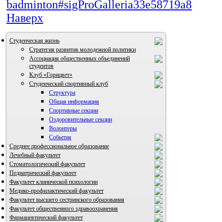
badminton#sigProGalleria33e58719a8
Наверх
Студенческая жизнь
Стратегия развития молодежной политики
Ассоциация общественных объединений
студентов
Клуб «Горицвет»
Студенческий спортивный клуб
Структура
Общая информация
Спортивные секции
Оздоровительные секции
Волонтеры
События
Среднее профессиональное образование
Лечебный факультет
ВИА "Полигон"
Стоматологический факультет
Педиатрический факультет
Факультет клинической психологии
Медико-профилактический факультет
Факультет высшего сестринского образования
Факультет общественного здравоохранения
Фармацевтический факультет