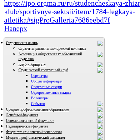
https://ipo.orgma.ru/ru/studencheskaya-zhizn
klub/sportivnye-sektsii/item/1784-legkaya-
atletika#sigProGalleria7686eebd7f
Наверх
Студенческая жизнь
Стратегия развития молодежной политики
Ассоциация общественных объединений
студентов
Клуб «Горицвет»
Студенческий спортивный клуб
Структура
Общая информация
Спортивные секции
Оздоровительные секции
Волонтеры
События
Среднее профессиональное образование
Лечебный факультет
ВИА "Полигон"
Стоматологический факультет
Педиатрический факультет
Факультет клинической психологии
Медико-профилактический факультет