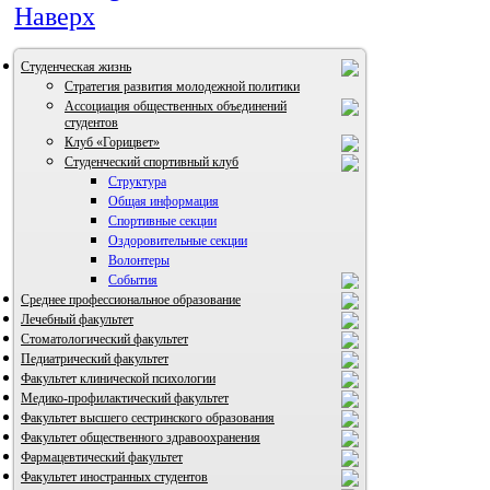
Наверх
Студенческая жизнь
Стратегия развития молодежной политики
Ассоциация общественных объединений
студентов
Клуб «Горицвет»
Студенческий спортивный клуб
Структура
Общая информация
Спортивные секции
Оздоровительные секции
Волонтеры
События
Среднее профессиональное образование
Лечебный факультет
ВИА "Полигон"
Стоматологический факультет
Педиатрический факультет
Факультет клинической психологии
Медико-профилактический факультет
Факультет высшего сестринского образования
Факультет общественного здравоохранения
Фармацевтический факультет
Факультет иностранных студентов