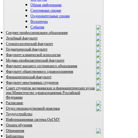
Общая информация
Спортивные секции
Оздоровительные секции
Волонтеры
События
Среднее профессиональное образование
Лечебный факультет
ВИА "Полигон"
Стоматологический факультет
Педиатрический факультет
Факультет клинической психологии
Медико-профилактический факультет
Факультет высшего сестринского образования
Факультет общественного здравоохранения
Фармацевтический факультет
Факультет иностранных студентов
Совет студентов медицинских и фармацевтических вузов
при Министерстве здравоохранения Российской
Федерации
Расписание
Отдел производственной практики
Трудоустройство
Информационная система ОрГМУ
Оплата обучения
Общежития
Библиотека