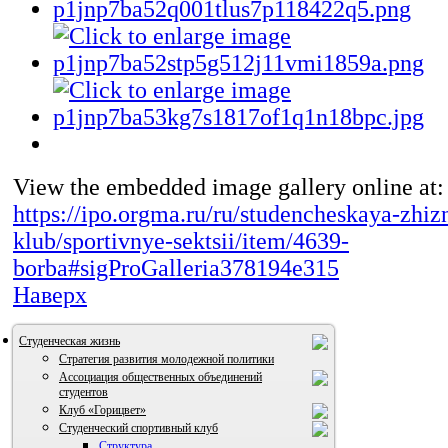
View the embedded image gallery online at:
https://ipo.orgma.ru/ru/studencheskaya-zhizn
klub/sportivnye-sektsii/item/4639-
borba#sigProGalleria378194e315
Наверх
Студенческая жизнь
Стратегия развития молодежной политики
Ассоциация общественных объединений
студентов
Клуб «Горицвет»
Студенческий спортивный клуб
Структура