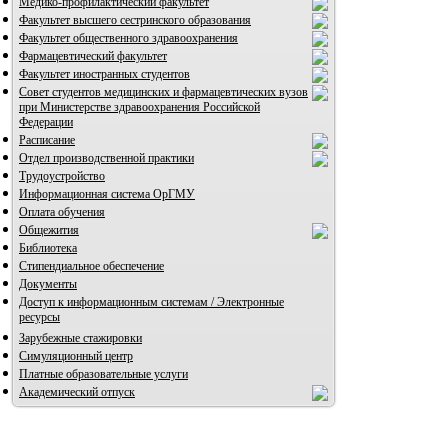
Медико-профилактический факультет
Факультет высшего сестринского образования
Факультет общественного здравоохранения
Фармацевтический факультет
Факультет иностранных студентов
Совет студентов медицинских и фармацевтических вузов
при Министерстве здравоохранения Российской
Федерации
Расписание
Отдел производственной практики
Трудоустройство
Информационная система ОрГМУ
Оплата обучения
Общежития
Библиотека
Стипендиальное обеспечение
Документы
Доступ к информационным системам / Электронные
ресурсы
Зарубежные стажировки
Симуляционный центр
Платные образовательные услуги
Академический отпуск