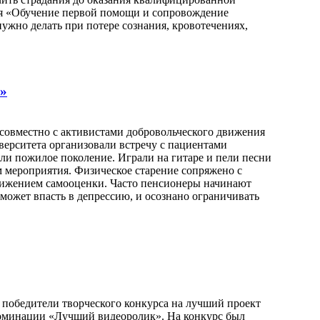
я «Обучение первой помощи и сопровождение
ужно делать при потере сознания, кровотечениях,
я»
 совместно с активистами добровольческого движения
верситета организовали встречу с пациентами
и пожилое поколение. Играли на гитаре и пели песни
м мероприятия. Физическое старение сопряжено с
нижением самооценки. Часто пенсионеры начинают
 может впасть в депрессию, и осознано ограничивать
ы победители творческого конкурса на лучший проект
оминации «Лучший видеоролик». На конкурс был