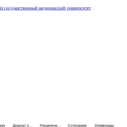
й государственный медицинский университет
ику
Деканат подготовки кадров высшей квалификации
Управление по НМО и региональному развитию здравоохранения
Сотруднику
Олимпиады