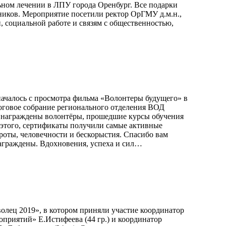
ьном лечении в ЛПУ города Оренбург. Все подарки
ников. Мероприятие посетили ректор ОрГМУ д.м.н.,
 социальной работе и связям с общественностью,
началось с просмотра фильма «Волонтеры будущего» в
тоговое собрание регионального отделения ВОД
 награждены волонтёры, прошедшие курсы обучения
 этого, сертификаты получили самые активные
роты, человечности и бескорыстия. Спасибо вам
награждены. Вдохновения, успеха и сил…
волец 2019», в котором приняли участие координатор
приятий» Е.Истифеева (44 гр.) и координатор