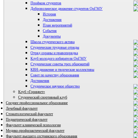
Профком студентов
Добровольческое движение студентов ОрГМУ
История
Достижения
План мероприятий
События
Документы
Школа студенческого актива
Студенческие трудовые отряды
Отряд охраны и правопорядка
Клуб молодого избирателя ОрГМУ
Студенческие советы трех общежитий
КВН-движение и творческие коллективы
Совет по качеству образования
Достижения
ВИА "Полигон"
Студенческое научное общество
Клуб «Горицвет»
Студенческий спортивный клуб
Среднее профессиональное образование
Лечебный факультет
Стоматологический факультет
Педиатрический факультет
Факультет клинической психологии
Медико-профилактический факультет
Факультет высшего сестринского образования