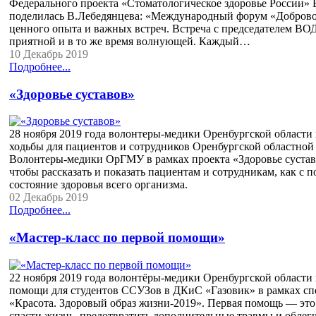
Федерального проекта «Стоматологическое здоровье России» В
поделилась В.Лебедянцева: «Международный форум «Добровол
ценного опыта и важных встреч. Встреча с председателем ВО
приятной и в то же время волнующей. Каждый…
10 Декабрь 2019
Подробнее...
«Здоровье суставов»
28 ноября 2019 года волонтеры-медики Оренбургской области 
ходьбы для пациентов и сотрудников Оренбургской областно
Волонтеры-медики ОрГМУ в рамках проекта «Здоровье суста
чтобы рассказать и показать пациентам и сотрудникам, как 
состояние здоровья всего организма.
02 Декабрь 2019
Подробнее...
«Мастер-класс по первой помощи»
22 ноября 2019 года волонтёры-медики Оренбургской области 
помощи для студентов ССУЗов в ДКиС «Газовик» в рамках с
«Красота. Здоровый образ жизни-2019». Первая помощь — это 
спасти жизнь, предотвратить дополнительные травмы и облег