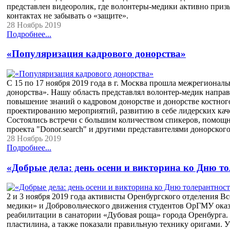
представлен видеоролик, где волонтеры-медики активно приз
контактах не забывать о «защите».
28 Ноябрь 2019
Подробнее...
«Популяризация кадрового донорства»
С 15 по 17 ноября 2019 года в г. Москва прошла межрегионал
донорства». Нашу область представлял волонтер-медик напра
повышение знаний о кадровом донорстве и донорстве костног
проектированию мероприятий, развитию в себе лидерских каче
Состоялись встречи с большим количеством спикеров, помощ
проекта "Donor.search" и другими представителями донорског
28 Ноябрь 2019
Подробнее...
«Добрые дела: день осени и викторина ко Дню т
2 и 3 ноября 2019 года активисты Оренбургского отделения 
медики» и Добровольческого движения студентов ОрГМУ оказ
реабилитации в санатории «Дубовая роща» города Оренбурга. 
пластилина, а также показали правильную технику оригами. 