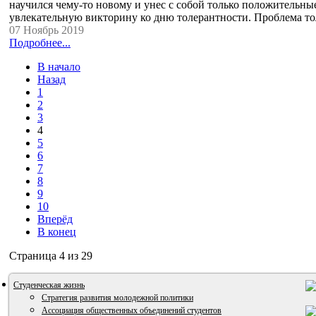
научился чему-то новому и унес с собой только положительны
увлекательную викторину ко дню толерантности. Проблема т
07 Ноябрь 2019
Подробнее...
В начало
Назад
1
2
3
4
5
6
7
8
9
10
Вперёд
В конец
Страница 4 из 29
Студенческая жизнь
Стратегия развития молодежной политики
Ассоциация общественных объединений студентов