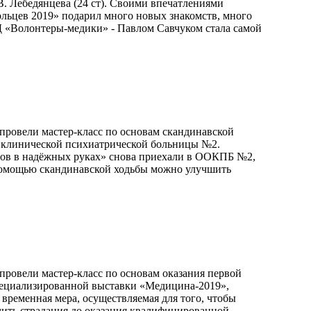
. Лебедянцева (24 ст). Своими впечатлениями
ьцев 2019» подарил много новых знакомств, много
Д «Волонтеры-медики» - Павлом Савчуком стала самой
провели мастер-класс по основам скандинавской
й клинической психиатрической больницы №2.
вов в надёжных руках» снова приехали в ООКПБ №2,
с помощью скандинавской ходьбы можно улучшить
провели мастер-класс по основам оказания первой
пециализированной выставки «Медицина-2019»,
временная мера, осуществляемая для того, чтобы
чить страдания до оказания квалифицированной