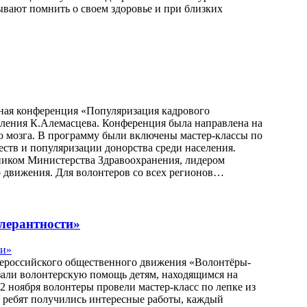
ывают помнить о своем здоровье и при близких
ьная конференция «Популяризация кадрового
вления К.Алемасцева. Конференция была направлена на
о мозга. В программу были включены мастер-классы по
ств и популяризации донорства среди населения.
ником Министерства Здравоохранения, лидером
о движения. Для волонтеров со всех регионов…
олерантности»
Всероссийского общественного движения «Волонтёры-
али волонтерскую помощь детям, находящимся на
2 ноября волонтеры провели мастер-класс по лепке из
У ребят получились интересные работы, каждый