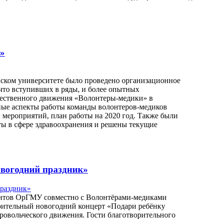
в»
нском университете было проведено организационное
 что вступивших в ряды, и более опытных
щественного движения «Волонтеры-медики» в
ные аспекты работы команды волонтеров-медиков
 мероприятий, план работы на 2020 год. Также были
ты в сфере здравоохранения и решены текущие
овогодний праздник»
дентов ОрГМУ совместно с Волонтёрами-медиками
рительный новогодний концерт «Подари ребёнку
ровольческого движения. Гости благотворительного