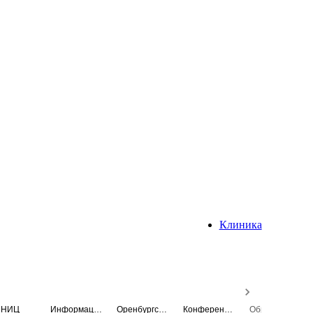
Клиника
НИЦ
Информационная система
Оренбургский медицинский вестник
Конференция
Образовательный центр истории Университета