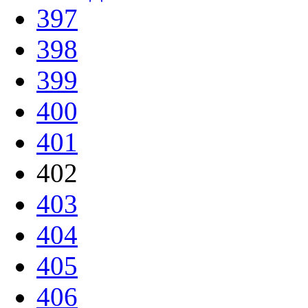
397
398
399
400
401
402
403
404
405
406